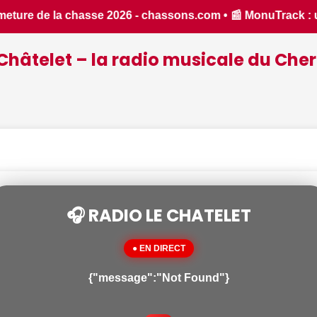
rack : une application inventée par un Berrichon, bien prat
Châtelet – la radio musicale du Cher
🎧 RADIO LE CHATELET
● EN DIRECT
{"message":"Not Found"}