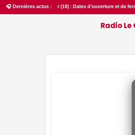
 et de fermeture de la chasse 2026 - chassons.com • 📰 MonuT
🎧 Dernières actus :
Radio Le 