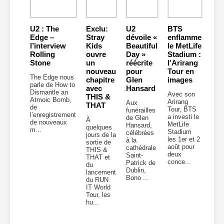
U2 : The
Exclu:
U2
BTS
Edge –
Stray
dévoile «
enflamme
l’interview
Kids
Beautiful
le MetLife
Rolling
ouvre
Day »
Stadium :
Stone
un
réécrite
l’Arirang
nouveau
pour
Tour en
The Edge nous
chapitre
Glen
images
parle de How to
avec
Hansard
Dismantle an
Avec son
THIS &
Atmoic Bomb,
Arirang
Aux
THAT
de
Tour, BTS
funérailles
l’enregistrement
a investi le
de Glen
À
de nouveaux
MetLife
Hansard,
quelques
m...
Stadium
célébrées
jours de la
les 1er et 2
à la
sortie de
août pour
cathédrale
THIS &
deux
Saint-
THAT et
conce...
Patrick de
du
Dublin,
lancement
Bono ...
du RUN
IT World
Tour, les
hu...