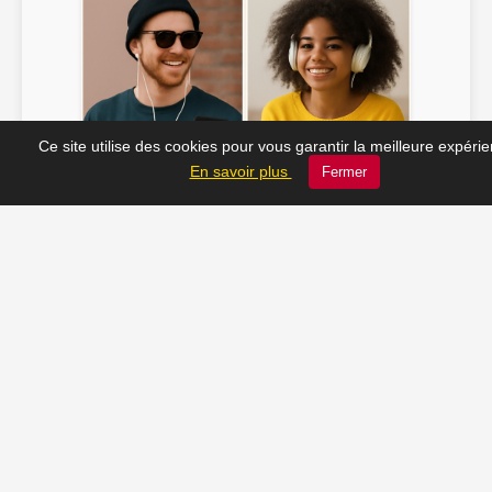
Ce site utilise des cookies pour vous garantir la meilleure expéri
Soline ♫
JC_13 ♫
En savoir plus
Fermer
📸 Tu veux apparaître ici ? Envoie-nous ta photo à
contact@radio-lechatelet.fr
Toutes les photos sont publiées avec l’accord des
personnes. Pour toute demande de retrait,
contactez-nous à
contact@radio-lechatelet.fr
.
📚 Découvrez les livres de