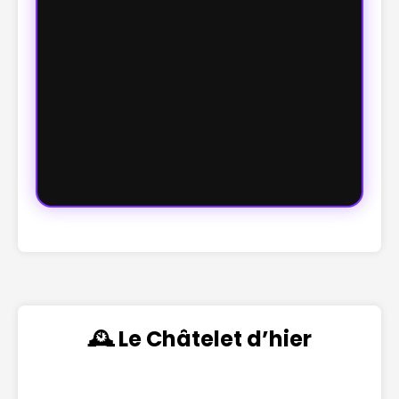
🕰️ Le Châtelet d’hier