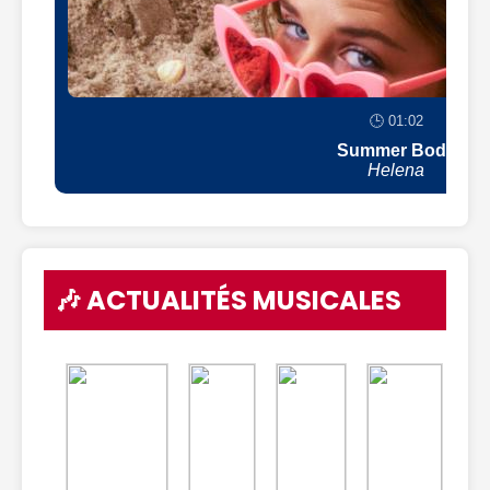
🕒 01:02
Summer Body
Helena
🎶 ACTUALITÉS MUSICALES