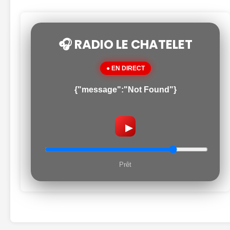
🎧 RADIO LE CHATELET
● EN DIRECT
{"message":"Not Found"}
▶
Prêt