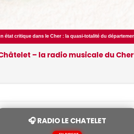
uasi-totalité du département placée en situation de crise - L
Châtelet – la radio musicale du Cher
🎧 RADIO LE CHATELET