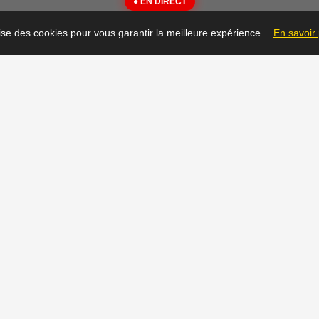
● EN DIRECT
{"message":"Not Found"}
lise des cookies pour vous garantir la meilleure expérience.
En savoir
▶
Prêt