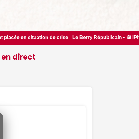
e Berry Républicain • 📰 iPhone 18 Pro : il sera bien plus ch
 en direct