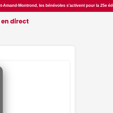
la 25e édition de la grande fête champêtre du canal, où 250 
 en direct