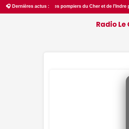
'Indre partent en renfort feux de forêt dans l'Aude - ici.fr
🎧 Dernières actus :
Radio Le 