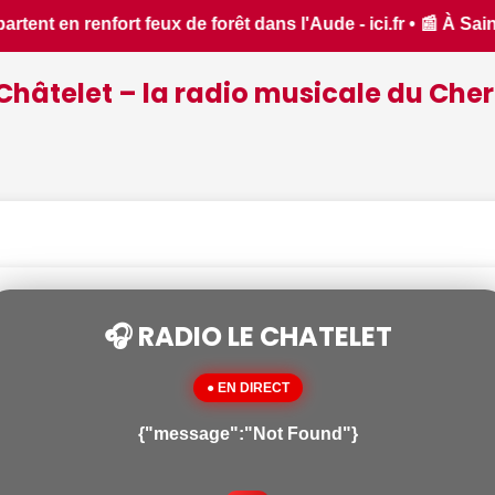
 • 📰 À Saint-Amand-Montrond, les bénévoles s'activent pour 
Châtelet – la radio musicale du Cher
🎧 RADIO LE CHATELET
● EN DIRECT
{"message":"Not Found"}