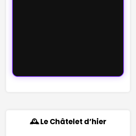
🕰️ Le Châtelet d’hier