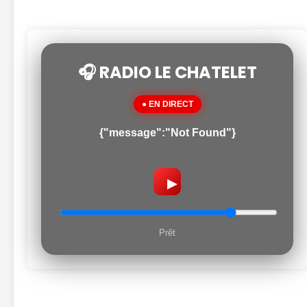
🎧 RADIO LE CHATELET
● EN DIRECT
{"message":"Not Found"}
▶
Prêt