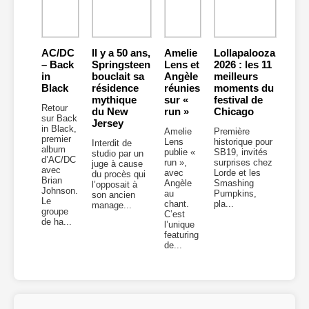
AC/DC
Il y a 50 ans,
Amelie
Lollapalooza
– Back
Springsteen
Lens et
2026 : les 11
in
bouclait sa
Angèle
meilleurs
Black
résidence
réunies
moments du
mythique
sur «
festival de
Retour
du New
run »
Chicago
sur Back
Jersey
in Black,
Amelie
Première
premier
Lens
historique pour
Interdit de
album
publie «
SB19, invités
studio par un
d’AC/DC
run »,
surprises chez
juge à cause
avec
avec
Lorde et les
du procès qui
Brian
Angèle
Smashing
l’opposait à
Johnson.
au
Pumpkins,
son ancien
Le
chant.
pla...
manage...
groupe
C’est
de ha...
l’unique
featuring
de...