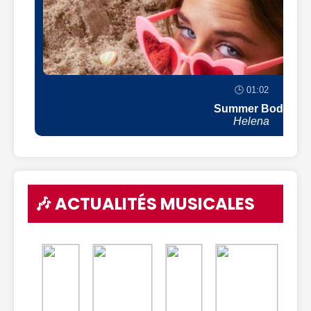
🕒 01:02
Summer Body
Helena
🎶 ACTUALITÉS MUSICALES