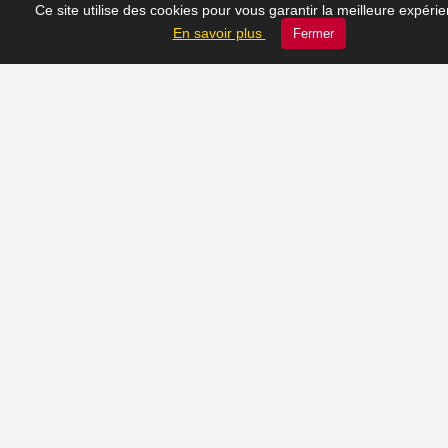
Ce site utilise des cookies pour vous garantir la meilleure expéri
du moment
En savoir plus
Fermer