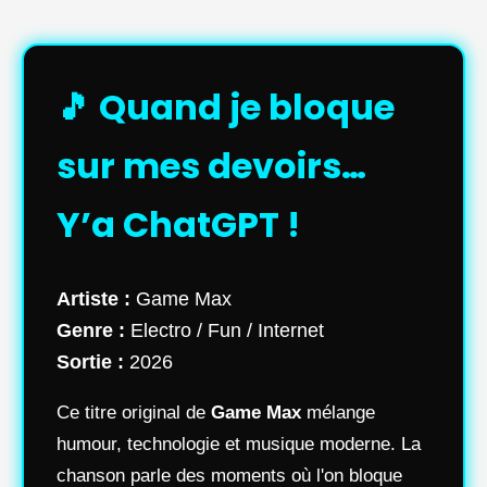
🎵 Quand je bloque
sur mes devoirs…
Y’a ChatGPT !
Artiste :
Game Max
Genre :
Electro / Fun / Internet
Sortie :
2026
Ce titre original de
Game Max
mélange
humour, technologie et musique moderne. La
chanson parle des moments où l'on bloque