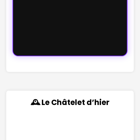
🕰️ Le Châtelet d’hier