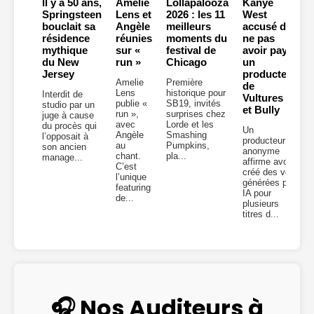
Il y a 50 ans,
Amelie
Lollapalooza
Kanye
Springsteen
Lens et
2026 : les 11
West
bouclait sa
Angèle
meilleurs
accusé de
résidence
réunies
moments du
ne pas
mythique
sur «
festival de
avoir payé
du New
run »
Chicago
un
Jersey
producteur
Amelie
Première
de
Lens
historique pour
Interdit de
Vultures 2
publie «
SB19, invités
studio par un
et Bully
run »,
surprises chez
juge à cause
avec
Lorde et les
du procès qui
Un
Angèle
Smashing
l’opposait à
producteur
au
Pumpkins,
son ancien
anonyme
chant.
pla...
manage...
affirme avoir
C’est
créé des voix
l’unique
générées par
featuring
IA pour
de...
plusieurs
titres d...
🎧 Nos Auditeurs à