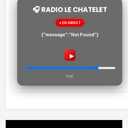
🎧 RADIO LE CHATELET
● EN DIRECT
{"message":"Not Found"}
▶
Prêt