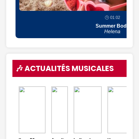
🕒 01:02
Summer Body
Helena
🎶 ACTUALITÉS MUSICALES