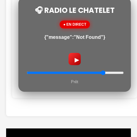
🎧 RADIO LE CHATELET
● EN DIRECT
{"message":"Not Found"}
▶
Prêt