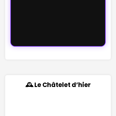
🕰️ Le Châtelet d’hier