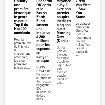
Country :
Leonardo
Beyoncé
Greta
une
DiCaprio
: Jay-Z
Van Fleet
première
et le
livre son
– Saw
historique,
Bezos
premier
You
le genre
Earth
couplet
Stand
truste le
Fund
inédit en
Le quatuor
Top 5 du
lancent
cinq ans
américain
Hot 100
une
sur «
Greta Van
américain
initiative
Morning
Fleet a
à 200
Dew
récemment
Pour la
millions
(Donk) »
dévoilé
première fois
pour les
« Saw You
de l'histoire
Sur la
Stand, »
espèces
du
version
extrait de
en
classement
étendue
so...
danger
américain,
du single
critique
les cinq
d'archive,
premières
Jay-Z livre
L'ONG
places du...
son
Re:wild de
premier
l'acteur et
couplet
le fonds de
inédit en
Jeff Bezos
prè...
engagent
200
millions de
dollars
dans...