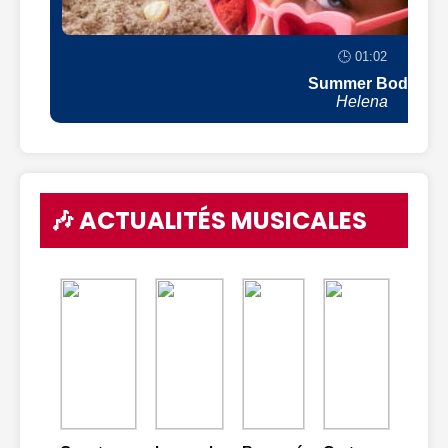
🕒 01:02
Summer Body
Helena
🎶 ACTUALITÉS MUSICALES