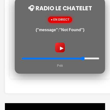
🎧 RADIO LE CHATELET
● EN DIRECT
{"message":"Not Found"}
▶
Prêt