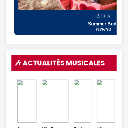
🕒 01:02
Summer Body
Helena
🎶 ACTUALITÉS MUSICALES