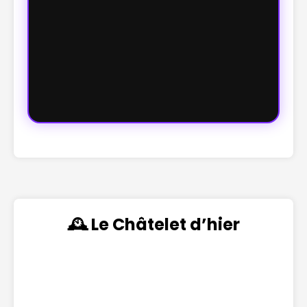
🕰️ Le Châtelet d’hier