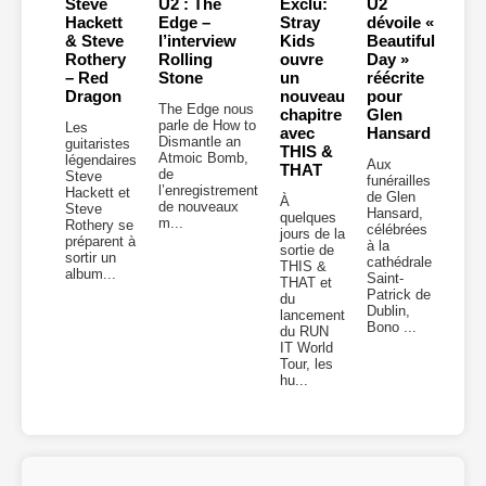
Steve
U2 : The
Exclu:
U2
Hackett
Edge –
Stray
dévoile «
& Steve
l’interview
Kids
Beautiful
Rothery
Rolling
ouvre
Day »
– Red
Stone
un
réécrite
Dragon
nouveau
pour
The Edge nous
chapitre
Glen
parle de How to
Les
avec
Hansard
Dismantle an
guitaristes
THIS &
Atmoic Bomb,
légendaires
Aux
THAT
de
Steve
funérailles
l’enregistrement
Hackett et
de Glen
À
de nouveaux
Steve
Hansard,
quelques
m...
Rothery se
célébrées
jours de la
préparent à
à la
sortie de
sortir un
cathédrale
THIS &
album...
Saint-
THAT et
Patrick de
du
Dublin,
lancement
Bono ...
du RUN
IT World
Tour, les
hu...