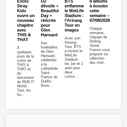
Exclu:
U2
BTS
8 albums
Stray
dévoile «
enflamme
à écouter
Kids
Beautiful
le MetLife
cette
ouvre un
Day »
Stadium :
semaine –
nouveau
réécrite
l’Arirang
07/08/2026
chapitre
pour
Tour en
Chaque
avec
Glen
images
semaine,
THIS &
Hansard
l’équipe de
Avec son
THAT
Rolling
Arirang
Aux
Stone
Tour, BTS
funérailles
À
France vous
a investi le
de Glen
quelques
propose sa
MetLife
Hansard,
jours de la
sélection
Stadium
célébrées
sortie de
des meil...
les 1er et 2
à la
THIS &
août pour
cathédrale
THAT et
deux
Saint-
du
conce...
Patrick de
lancement
Dublin,
du RUN IT
Bono ...
World
Tour, les
hu...