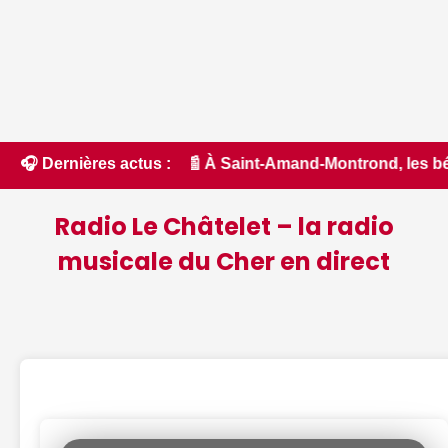
de - ici.fr • 📰 À Saint-Amand-Montrond, les bénévoles s'ac
🎧 Dernières actus :
Radio Le Châtelet – la radio
musicale du Cher en direct