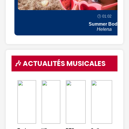
🕒 01:02
Summer Body
Helena
🎶 ACTUALITÉS MUSICALES