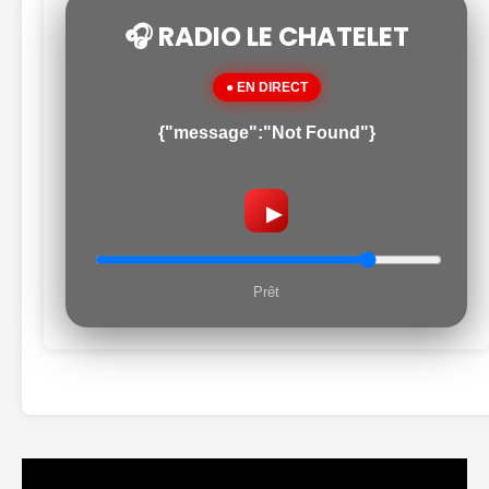
🎧 RADIO LE CHATELET
● EN DIRECT
{"message":"Not Found"}
▶
Prêt