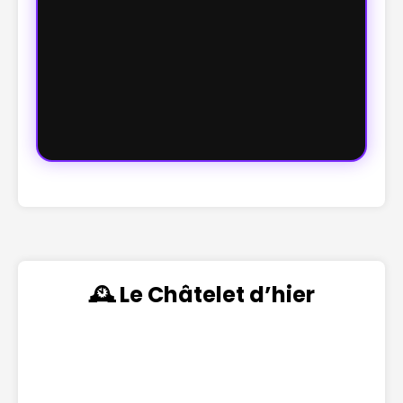
🕰️ Le Châtelet d’hier