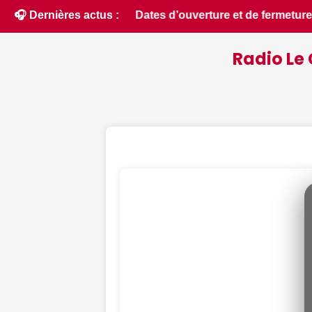
rmeture de la chasse 2026 - Chassons.com • 📰 MonuTrack : un
🎧 Dernières actus :
Radio Le 