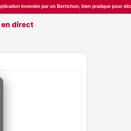
découvrir le patrimoine d'une région - ici.fr • 📰 La France
 en direct