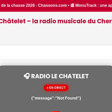
e application inventée par un Berrichon, bien pratique pour 
Châtelet – la radio musicale du Cher
🎧 RADIO LE CHATELET
● EN DIRECT
{"message":"Not Found"}