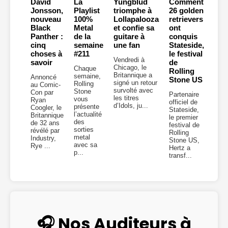
David
La
Yungblud
Comment
Jonsson,
Playlist
triomphe à
26 golden
nouveau
100%
Lollapalooza
retrievers
Black
Metal
et confie sa
ont
Panther :
de la
guitare à
conquis
cinq
semaine
une fan
Stateside,
choses à
#211
le festival
Vendredi à
savoir
de
Chicago, le
Chaque
Rolling
Britannique a
semaine,
Annoncé
Stone US
signé un retour
Rolling
au Comic-
survolté avec
Stone
Con par
Partenaire
les titres
vous
Ryan
officiel de
d’Idols, ju...
présente
Coogler, le
Stateside,
l’actualité
Britannique
le premier
des
de 32 ans
festival de
sorties
révélé par
Rolling
metal
Industry,
Stone US,
avec sa
Rye ...
Hertz a
p...
transf...
🎧 Nos Auditeurs à