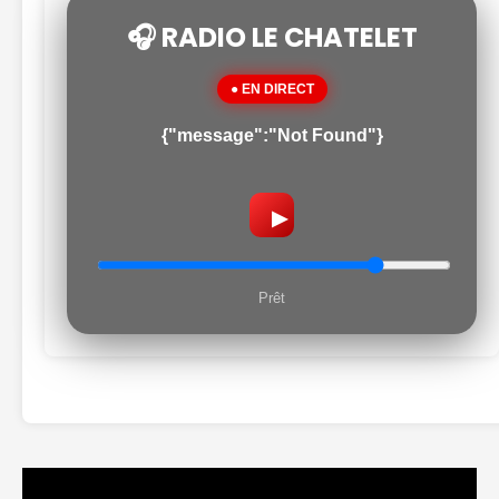
🎧 RADIO LE CHATELET
● EN DIRECT
{"message":"Not Found"}
▶
Prêt