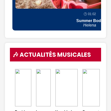
🕒 01:02
Summer Body
Helena
🎶 ACTUALITÉS MUSICALES