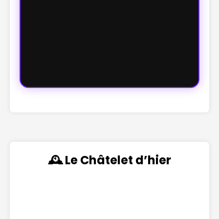
🕰️ Le Châtelet d’hier