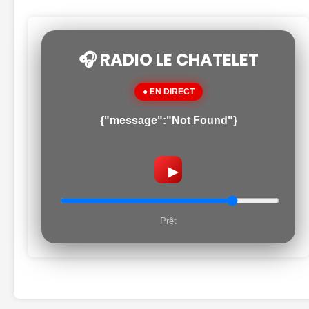
🎧 RADIO LE CHATELET
● EN DIRECT
{"message":"Not Found"}
▶
Prêt