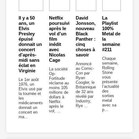
Il y a 50
Netflix
David
La
ans, un
poursuivi
Jonsson,
Playlist
Elvis
après le
nouveau
100%
Presley
vol d’un
Black
Metal de
épuisé
film
Panther :
la
donnait un
inédit
cinq
semaine
concert
avec
choses à
#211
d’après-
Nicolas
savoir
Chaque
midi sans
Cage
semaine,
Annoncé
éclat en
Rolling
au Comic-
La société
Virginie
Stone
Con par
Op-
vous
Ryan
Fortitude
Le 1er août
présente
Coogler, le
réclame au
1976, un
l’actualité
Britannique
moins 105
Elvis usé par
des
de 32 ans
millions de
la tournée et
sorties
révélé par
dollars à
les
metal
Industry,
Netflix
médicaments
avec sa
Rye ...
après le
donnait un
p...
vol, ...
concert en
ma...