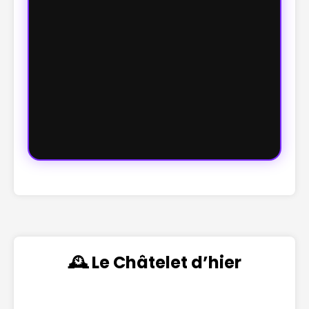
🕰️ Le Châtelet d’hier