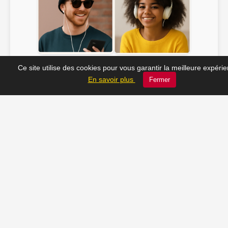
Soline ♫
JC_13 ♫
Ce site utilise des cookies pour vous garantir la meilleure expéri
En savoir plus
Fermer
📸 Tu veux apparaître ici ? Envoie-nous ta photo à
contact@radio-lechatelet.fr
Toutes les photos sont publiées avec l’accord des
personnes. Pour toute demande de retrait,
contactez-nous à
contact@radio-lechatelet.fr
.
📚 Découvrez les livres de
notre partenaire Arthur