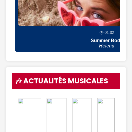
🕒 01:02
Summer Body
Helena
🎶 ACTUALITÉS MUSICALES