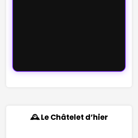
🕰️ Le Châtelet d’hier