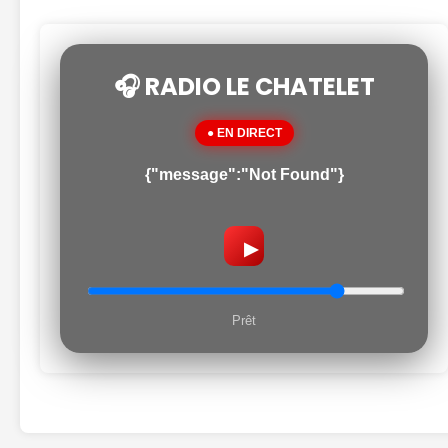
🎧 RADIO LE CHATELET
● EN DIRECT
{"message":"Not Found"}
▶
Prêt