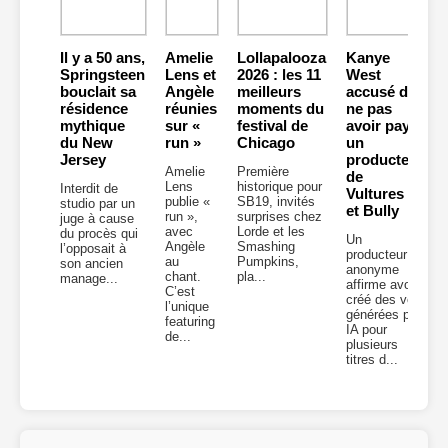
Il y a 50 ans,
Amelie
Lollapalooza
Kanye
Springsteen
Lens et
2026 : les 11
West
bouclait sa
Angèle
meilleurs
accusé de
résidence
réunies
moments du
ne pas
mythique
sur «
festival de
avoir payé
du New
run »
Chicago
un
Jersey
producteur
Amelie
Première
de
Lens
historique pour
Interdit de
Vultures 2
publie «
SB19, invités
studio par un
et Bully
run »,
surprises chez
juge à cause
avec
Lorde et les
du procès qui
Un
Angèle
Smashing
l’opposait à
producteur
au
Pumpkins,
son ancien
anonyme
chant.
pla...
manage...
affirme avoir
C’est
créé des voix
l’unique
générées par
featuring
IA pour
de...
plusieurs
titres d...