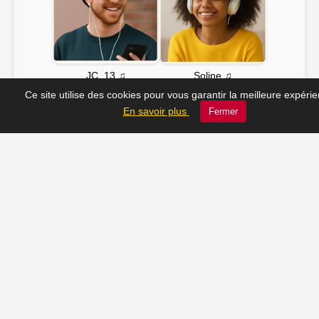
Soline ♫
JC_13 ♫
Ce site utilise des cookies pour vous garantir la meilleure expéri
En savoir plus
Fermer
📸 Tu veux apparaître ici ? Envoie-nous ta photo à
contact@radio-lechatelet.fr
Toutes les photos sont publiées avec l’accord des
personnes. Pour toute demande de retrait,
contactez-nous à
contact@radio-lechatelet.fr
.
📚 Découvrez les livres de
notre partenaire Arthur