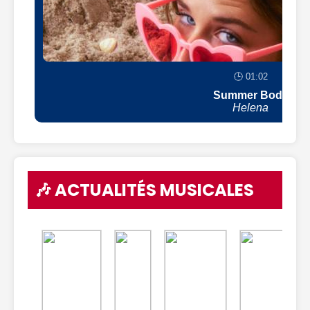
🕒 01:02
Summer Body
Helena
🎶 ACTUALITÉS MUSICALES