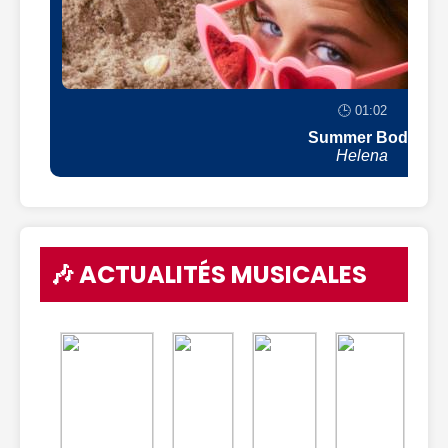
🕒 01:02
Summer Body
Helena
🎶 ACTUALITÉS MUSICALES