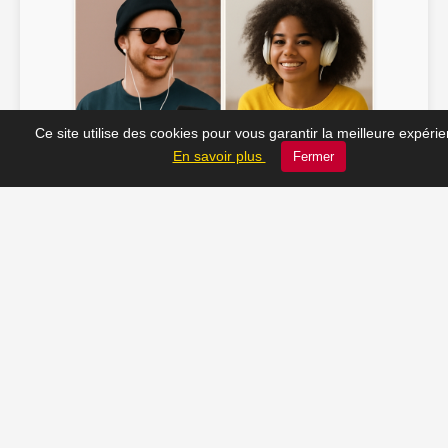
Ce site utilise des cookies pour vous garantir la meilleure expéri
Soline ♫
JC_13 ♫
En savoir plus
Fermer
📸 Tu veux apparaître ici ? Envoie-nous ta photo à
contact@radio-lechatelet.fr
Toutes les photos sont publiées avec l’accord des
personnes. Pour toute demande de retrait,
contactez-nous à
contact@radio-lechatelet.fr
.
📚 Découvrez les livres de