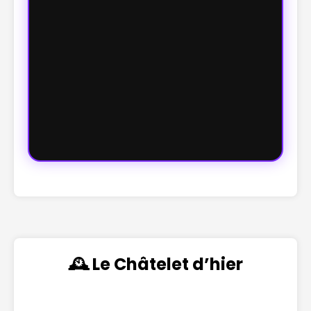
🕰️ Le Châtelet d’hier