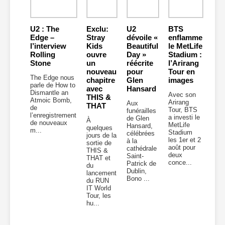
U2 : The
Exclu:
U2
BTS
Edge –
Stray
dévoile «
enflamme
l’interview
Kids
Beautiful
le MetLife
Rolling
ouvre
Day »
Stadium :
Stone
un
réécrite
l’Arirang
nouveau
pour
Tour en
The Edge nous
chapitre
Glen
images
parle de How to
avec
Hansard
Dismantle an
Avec son
THIS &
Atmoic Bomb,
Arirang
Aux
THAT
de
Tour, BTS
funérailles
l’enregistrement
a investi le
de Glen
À
de nouveaux
MetLife
Hansard,
quelques
m...
Stadium
célébrées
jours de la
les 1er et 2
à la
sortie de
août pour
cathédrale
THIS &
deux
Saint-
THAT et
conce...
Patrick de
du
Dublin,
lancement
Bono ...
du RUN
IT World
Tour, les
hu...