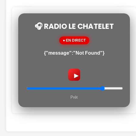
🎧 RADIO LE CHATELET
● EN DIRECT
{"message":"Not Found"}
▶
Prêt