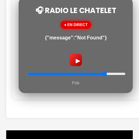
🎧 RADIO LE CHATELET
● EN DIRECT
{"message":"Not Found"}
▶
Prêt