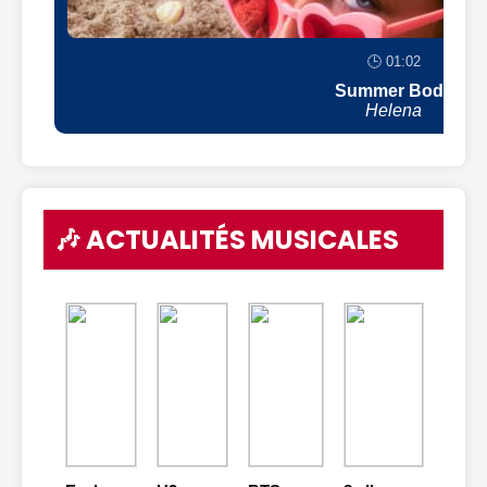
🕒 01:02
Summer Body
Helena
🎶 ACTUALITÉS MUSICALES