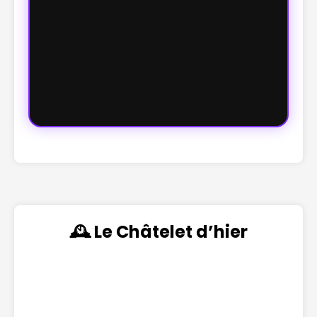
🕰️ Le Châtelet d’hier