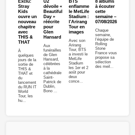
Exclu:
U2
BTS
8 albums
Stray
dévoile «
enflamme
à écouter
Kids
Beautiful
le MetLife
cette
ouvre un
Day »
Stadium :
semaine –
nouveau
réécrite
l’Arirang
07/08/2026
chapitre
pour
Tour en
Chaque
avec
Glen
images
semaine,
THIS &
Hansard
l’équipe de
Avec son
THAT
Rolling
Arirang
Aux
Stone
Tour, BTS
funérailles
À
France vous
a investi le
de Glen
quelques
propose sa
MetLife
Hansard,
jours de la
sélection
Stadium
célébrées
sortie de
des meil...
les 1er et 2
à la
THIS &
août pour
cathédrale
THAT et
deux
Saint-
du
conce...
Patrick de
lancement
Dublin,
du RUN IT
Bono ...
World
Tour, les
hu...