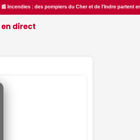
rtent en renfort feux de forêt dans l'Aude - ici.fr • 📰 Écli
 en direct