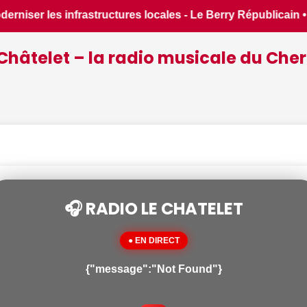
licain • 📰 Incendies : des pompiers du Cher et de l'Indre pa
Châtelet – la radio musicale du Cher
🎧 RADIO LE CHATELET
● EN DIRECT
{"message":"Not Found"}