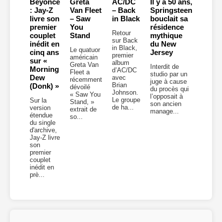
Beyoncé
Greta
AC/DC
Il y a 50 ans,
: Jay-Z
Van Fleet
– Back
Springsteen
livre son
– Saw
in Black
bouclait sa
premier
You
résidence
Retour
couplet
Stand
mythique
sur Back
inédit en
du New
in Black,
Le quatuor
cinq ans
Jersey
premier
américain
sur «
album
Greta Van
Interdit de
Morning
d’AC/DC
Fleet a
studio par un
Dew
avec
récemment
juge à cause
Brian
(Donk) »
dévoilé
du procès qui
Johnson.
« Saw You
l’opposait à
Le groupe
Sur la
Stand, »
son ancien
de ha...
version
extrait de
manage...
étendue
so...
du single
d'archive,
Jay-Z livre
son
premier
couplet
inédit en
prè...