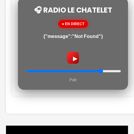
🎧 RADIO LE CHATELET
● EN DIRECT
{"message":"Not Found"}
▶
Prêt