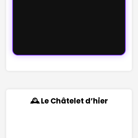
🕰️ Le Châtelet d’hier