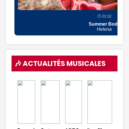
🕒 01:02
Summer Body
Helena
🎶 ACTUALITÉS MUSICALES