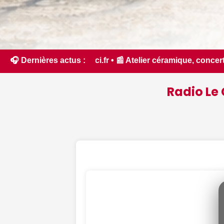
Atelier céramique, concerts, Bel Été... Nos idées de sorties
🎧 Dernières actus :
Radio Le 