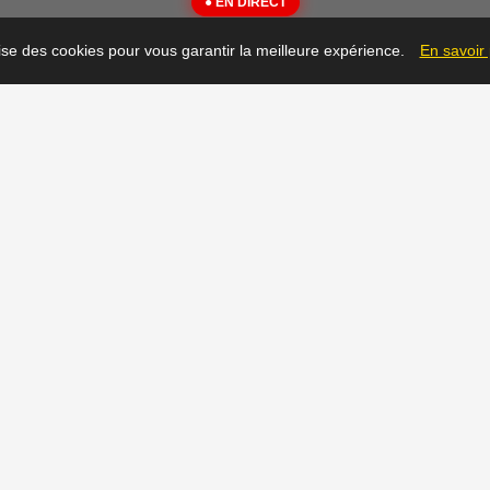
● EN DIRECT
{"message":"Not Found"}
lise des cookies pour vous garantir la meilleure expérience.
En savoir
▶
Prêt