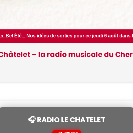
 pour ce jeudi 6 août dans le Cher - Le Berry Républicain • 
Châtelet – la radio musicale du Cher
🎧 RADIO LE CHATELET