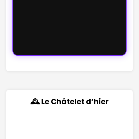
🕰️ Le Châtelet d’hier