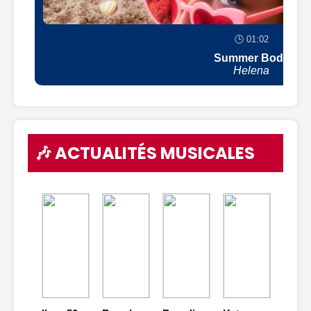
🕒 01:02
Summer Body
Helena
🎶 ACTUALITÉS MUSICALES