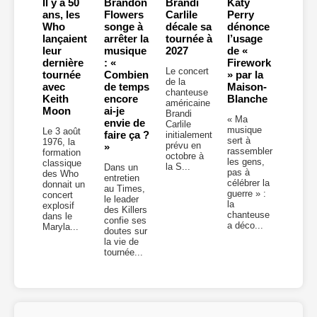
Il y a 50
Brandon
Brandi
Katy
ans, les
Flowers
Carlile
Perry
Who
songe à
décale sa
dénonce
lançaient
arrêter la
tournée à
l’usage
leur
musique
2027
de «
dernière
: «
Firework
Le concert
tournée
Combien
» par la
de la
avec
de temps
Maison-
chanteuse
Keith
encore
Blanche
américaine
Moon
ai-je
Brandi
« Ma
envie de
Carlile
musique
Le 3 août
faire ça ?
initialement
sert à
1976, la
prévu en
»
rassembler
formation
octobre à
les gens,
classique
la S...
Dans un
pas à
des Who
entretien
célébrer la
donnait un
au Times,
guerre » :
concert
le leader
la
explosif
des Killers
chanteuse
dans le
confie ses
a déco...
Maryla...
doutes sur
la vie de
tournée...