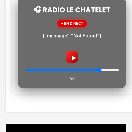
🎧 RADIO LE CHATELET
● EN DIRECT
{"message":"Not Found"}
▶
Prêt