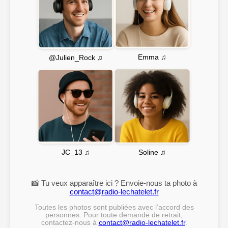
Emma ♫
@Julien_Rock ♫
Soline ♫
JC_13 ♫
📸 Tu veux apparaître ici ? Envoie-nous ta photo à
contact@radio-lechatelet.fr
Toutes les photos sont publiées avec l’accord des
personnes. Pour toute demande de retrait,
contactez-nous à
contact@radio-lechatelet.fr
.