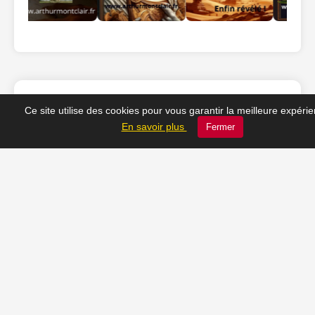
Ce site utilise des cookies pour vous garantir la meilleure expéri
❤️ Nos coups de cœur
En savoir plus
Fermer
du moment