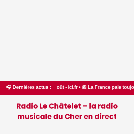
0 août - ici.fr • 📰 La France paie toujours plus cher sa det
🎧 Dernières actus :
Radio Le Châtelet – la radio
musicale du Cher en direct