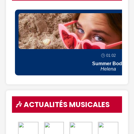
🕒 01:02
Summer Body
Helena
🎶 ACTUALITÉS MUSICALES