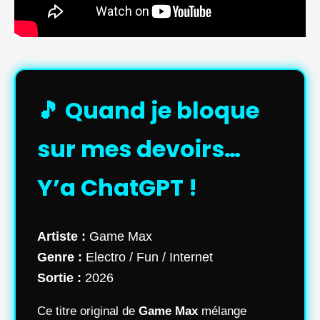
🎵 Quand je bloque
sur mes devoirs…
Y’a ChatGPT !
Artiste :
Game Max
Genre :
Electro / Fun / Internet
Sortie :
2026
Ce titre original de
Game Max
mélange