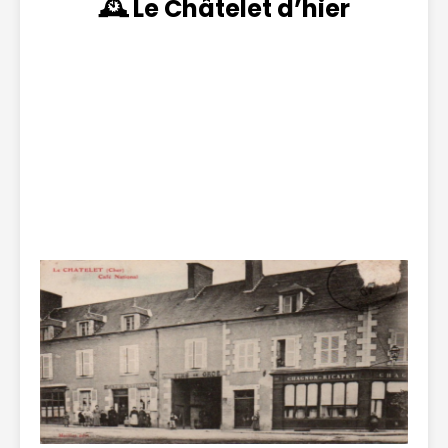
🕰️ Le Châtelet d’hier