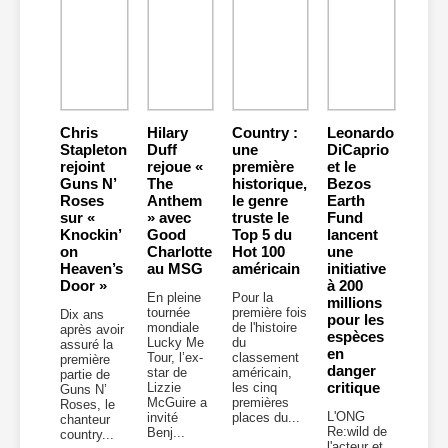
Chris
Hilary
Country :
Leonardo
Stapleton
Duff
une
DiCaprio
rejoint
rejoue «
première
et le
Guns N’
The
historique,
Bezos
Roses
Anthem
le genre
Earth
sur «
» avec
truste le
Fund
Knockin’
Good
Top 5 du
lancent
on
Charlotte
Hot 100
une
Heaven’s
au MSG
américain
initiative
Door »
à 200
En pleine
Pour la
millions
tournée
première fois
Dix ans
pour les
mondiale
de l'histoire
après avoir
espèces
Lucky Me
du
assuré la
en
Tour, l’ex-
classement
première
danger
star de
américain,
partie de
critique
Lizzie
les cinq
Guns N’
McGuire a
premières
Roses, le
L'ONG
invité
places du...
chanteur
Re:wild de
Benj...
country...
l'acteur et