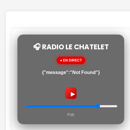
🎧 RADIO LE CHATELET
● EN DIRECT
{"message":"Not Found"}
▶
Prêt