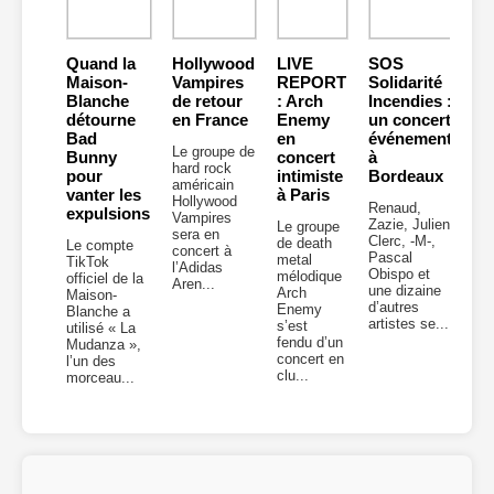
Quand la
Hollywood
LIVE
SOS
Maison-
Vampires
REPORT
Solidarité
Blanche
de retour
: Arch
Incendies :
détourne
en France
Enemy
un concert
Bad
en
événement
Le groupe de
Bunny
concert
à
hard rock
pour
intimiste
Bordeaux
américain
vanter les
à Paris
Hollywood
Renaud,
expulsions
Vampires
Zazie, Julien
Le groupe
sera en
Clerc, -M-,
de death
Le compte
concert à
Pascal
metal
TikTok
l’Adidas
Obispo et
mélodique
officiel de la
Aren...
une dizaine
Arch
Maison-
d’autres
Enemy
Blanche a
artistes se...
s’est
utilisé « La
fendu d’un
Mudanza »,
concert en
l’un des
clu...
morceau...