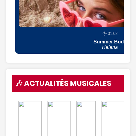
🕒 01:02
Summer Body
Helena
🎶 ACTUALITÉS MUSICALES