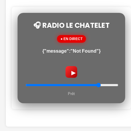
🎧 RADIO LE CHATELET
● EN DIRECT
{"message":"Not Found"}
▶
Prêt