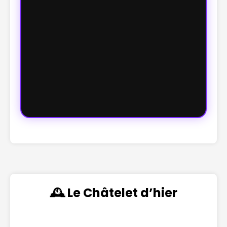
🕰️ Le Châtelet d’hier