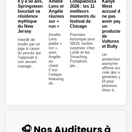
Il y a 50 ans,
Amelie
Lollapalooza
Kanye
Springsteen
Lens et
2026 : les 11
West
bouclait sa
Angèle
meilleurs
accusé de
résidence
réunies
moments du
ne pas
mythique
sur «
festival de
avoir payé
du New
run »
Chicago
un
Jersey
producteur
Amelie
Première
de
Lens
historique pour
Interdit de
Vultures 2
publie «
SB19, invités
studio par un
et Bully
run »,
surprises chez
juge à cause
avec
Lorde et les
du procès qui
Un
Angèle
Smashing
l’opposait à
producteur
au
Pumpkins,
son ancien
anonyme
chant.
pla...
manage...
affirme avoir
C’est
créé des voix
l’unique
générées par
featuring
IA pour
de...
plusieurs
titres d...
🎧 Nos Auditeurs à