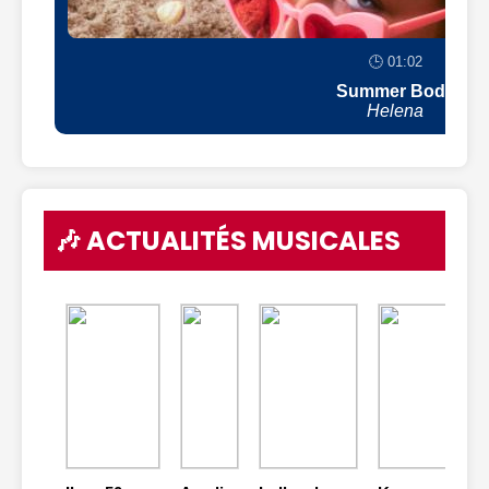
🕒 01:02
Summer Body
Helena
🎶 ACTUALITÉS MUSICALES