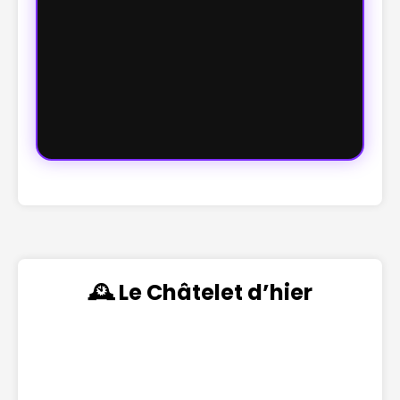
🕰️ Le Châtelet d’hier