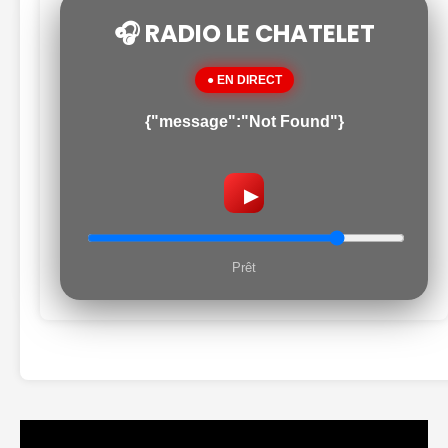
🎧 RADIO LE CHATELET
● EN DIRECT
{"message":"Not Found"}
▶
Prêt