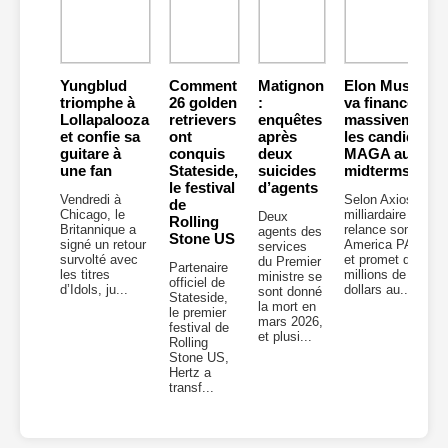
Yungblud
Comment
Matignon
Elon Musk
triomphe à
26 golden
:
va financer
Lollapalooza
retrievers
enquêtes
massivement
et confie sa
ont
après
les candidats
guitare à
conquis
deux
MAGA aux
une fan
Stateside,
suicides
midterms
le festival
d’agents
Vendredi à
Selon Axios, le
de
Chicago, le
milliardaire
Deux
Rolling
Britannique a
relance son
agents des
Stone US
signé un retour
America PAC
services
survolté avec
et promet des
du Premier
Partenaire
les titres
millions de
ministre se
officiel de
d’Idols, ju...
dollars au...
sont donné
Stateside,
la mort en
le premier
mars 2026,
festival de
et plusi...
Rolling
Stone US,
Hertz a
transf...