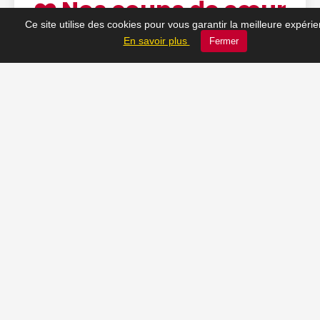
❤️ Nos coups de cœur
Ce site utilise des cookies pour vous garantir la meilleure expéri
du moment
En savoir plus
Fermer