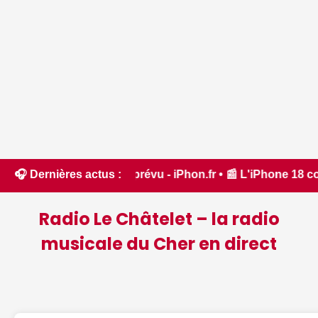
cher que prévu - iPhon.fr • 📰 L'iPhone 18 coûtera-t-il vraim
🎧 Dernières actus :
Radio Le Châtelet – la radio
musicale du Cher en direct