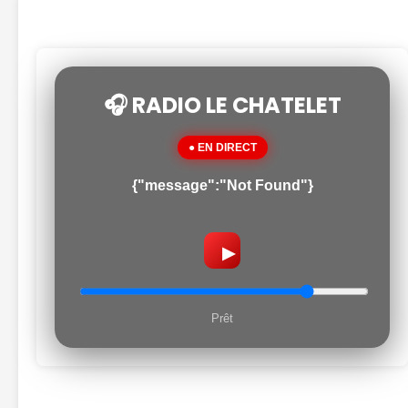
🎧 RADIO LE CHATELET
● EN DIRECT
{"message":"Not Found"}
▶
Prêt