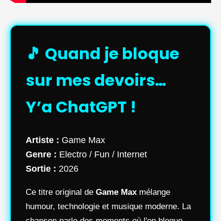
🎵 Quand je bloque
sur mes devoirs…
Y’a ChatGPT !
Artiste :
Game Max
Genre :
Electro / Fun / Internet
Sortie :
2026
Ce titre original de
Game Max
mélange
humour, technologie et musique moderne. La
chanson parle des moments où l'on bloque