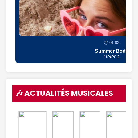
🕒 01:02
Summer Body
Helena
🎶 ACTUALITÉS MUSICALES