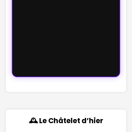
🕰️ Le Châtelet d’hier