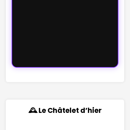
🕰️ Le Châtelet d’hier