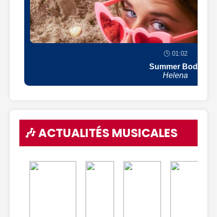
🕒 01:02
Summer Body
Helena
🎶 ACTUALITÉS MUSICALES