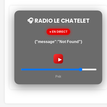
🎧 RADIO LE CHATELET
● EN DIRECT
{"message":"Not Found"}
▶
Prêt