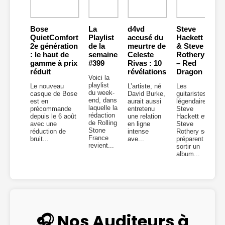
Bose
La
d4vd
Steve
QuietComfort
Playlist
accusé du
Hackett
2e génération
de la
meurtre de
& Steve
: le haut de
semaine
Celeste
Rothery
gamme à prix
#399
Rivas : 10
– Red
réduit
révélations
Dragon
Voici la
playlist
Le nouveau
L’artiste, né
Les
du week-
casque de Bose
David Burke,
guitaristes
end, dans
est en
aurait aussi
légendaires
laquelle la
précommande
entretenu
Steve
rédaction
depuis le 6 août
une relation
Hackett et
de Rolling
avec une
en ligne
Steve
Stone
réduction de
intense
Rothery se
France
bruit...
ave...
préparent à
revient...
sortir un
album...
🎧 Nos Auditeurs à