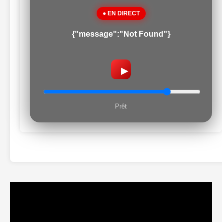
● EN DIRECT
{"message":"Not Found"}
▶
Prêt