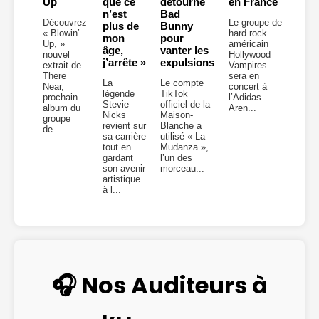
Up
que ce
détourne
en France
n’est
Bad
Découvrez
Le groupe de
plus de
Bunny
« Blowin’
hard rock
mon
pour
Up, »
américain
âge,
vanter les
nouvel
Hollywood
j’arrête »
expulsions
extrait de
Vampires
There
sera en
La
Le compte
Near,
concert à
légende
TikTok
prochain
l’Adidas
Stevie
officiel de la
album du
Aren...
Nicks
Maison-
groupe
revient sur
Blanche a
de...
sa carrière
utilisé « La
tout en
Mudanza »,
gardant
l’un des
son avenir
morceau...
artistique
à l...
🎧 Nos Auditeurs à