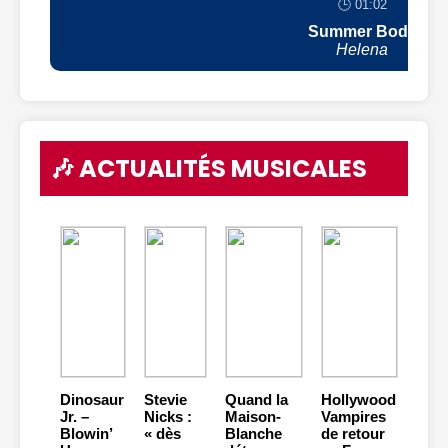
🕒 01:02
Summer Body
Helena
🎶 ACTUALITÉS MUSICALES
Dinosaur
Stevie
Quand la
Hollywood
Jr. –
Nicks :
Maison-
Vampires
Blowin’
« dès
Blanche
de retour