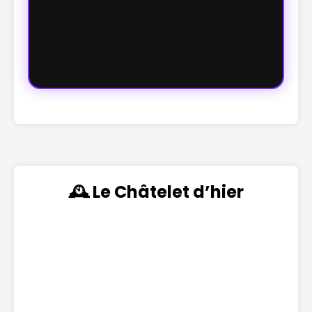
🕰️ Le Châtelet d’hier