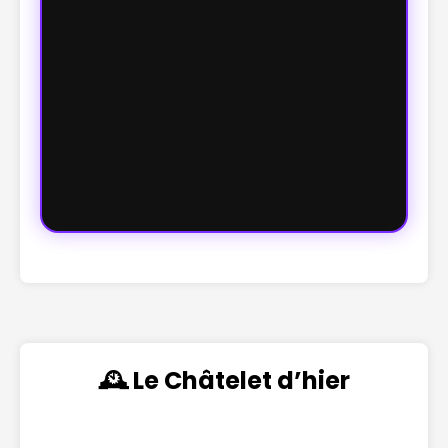
🕰️ Le Châtelet d’hier