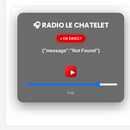
🎧 RADIO LE CHATELET
● EN DIRECT
{"message":"Not Found"}
▶
Prêt