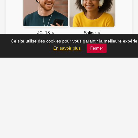
Soline ♫
JC_13 ♫
Ce site utilise des cookies pour vous garantir la meilleure expéri
En savoir plus
Fermer
📸 Tu veux apparaître ici ? Envoie-nous ta photo à
contact@radio-lechatelet.fr
Toutes les photos sont publiées avec l’accord des
personnes. Pour toute demande de retrait,
contactez-nous à
contact@radio-lechatelet.fr
.
📚 Découvrez les livres de
notre partenaire Arthur