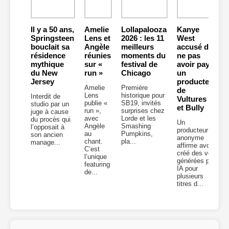
Il y a 50 ans,
Amelie
Lollapalooza
Kanye
Springsteen
Lens et
2026 : les 11
West
bouclait sa
Angèle
meilleurs
accusé de
résidence
réunies
moments du
ne pas
mythique
sur «
festival de
avoir payé
du New
run »
Chicago
un
Jersey
producteur
Amelie
Première
de
Lens
historique pour
Interdit de
Vultures 2
publie «
SB19, invités
studio par un
et Bully
run »,
surprises chez
juge à cause
avec
Lorde et les
du procès qui
Un
Angèle
Smashing
l’opposait à
producteur
au
Pumpkins,
son ancien
anonyme
chant.
pla...
manage...
affirme avoir
C’est
créé des voix
l’unique
générées par
featuring
IA pour
de...
plusieurs
titres d...