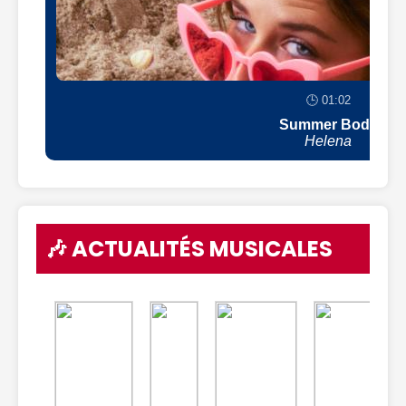
🕒 01:02
Summer Body
Helena
🎶 ACTUALITÉS MUSICALES