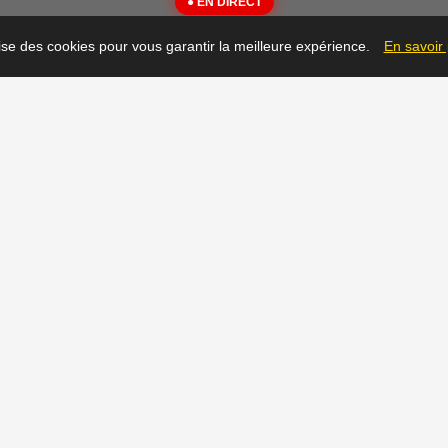
● EN DIRECT
{"message":"Not Found"}
lise des cookies pour vous garantir la meilleure expérience.
En savoir
▶
Prêt