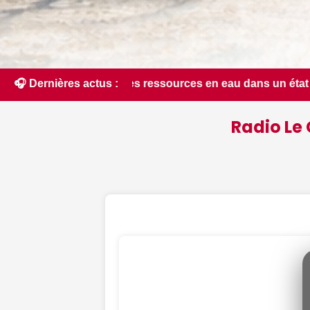
ources en eau dans un état critique dans le Cher : la quasi-t
🎧 Dernières actus :
Radio Le 