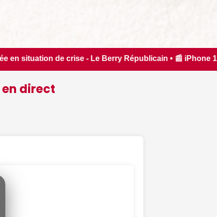
y Républicain • 📰 iPhone 18 Pro : il sera bien plus cher que
 en direct