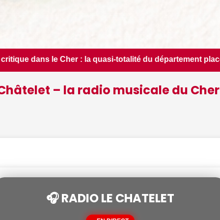
otalité du département placée en situation de crise - Le Berr
Châtelet – la radio musicale du Cher
🎧 RADIO LE CHATELET