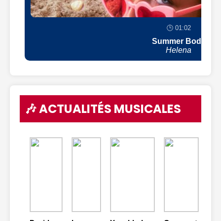
🕒 01:02
Summer Body
Helena
🎶 ACTUALITÉS MUSICALES