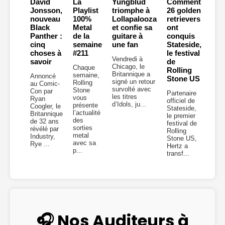
David
La
Yungblud
Comment
Jonsson,
Playlist
triomphe à
26 golden
nouveau
100%
Lollapalooza
retrievers
Black
Metal
et confie sa
ont
Panther :
de la
guitare à
conquis
cinq
semaine
une fan
Stateside,
choses à
#211
le festival
Vendredi à
savoir
de
Chicago, le
Chaque
Rolling
Britannique a
semaine,
Annoncé
Stone US
signé un retour
Rolling
au Comic-
survolté avec
Stone
Con par
Partenaire
les titres
vous
Ryan
officiel de
d’Idols, ju...
présente
Coogler, le
Stateside,
l’actualité
Britannique
le premier
des
de 32 ans
festival de
sorties
révélé par
Rolling
metal
Industry,
Stone US,
avec sa
Rye ...
Hertz a
p...
transf...
🎧 Nos Auditeurs à