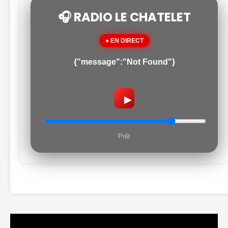
🎧 RADIO LE CHATELET
● EN DIRECT
{"message":"Not Found"}
▶
Prêt