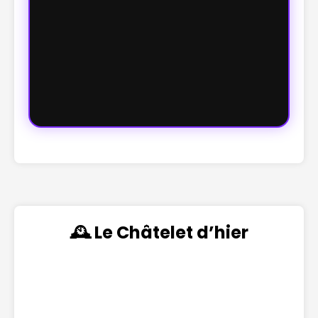
🕰️ Le Châtelet d’hier