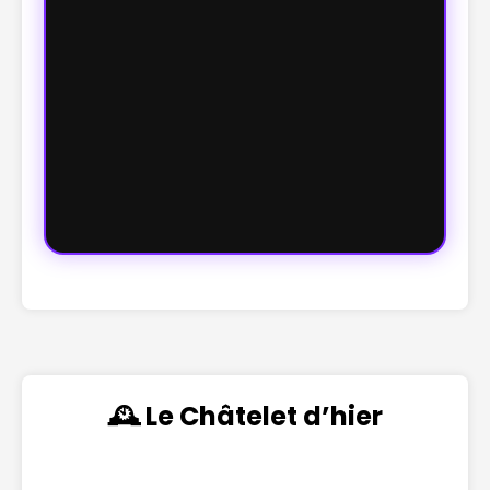
🕰️ Le Châtelet d’hier