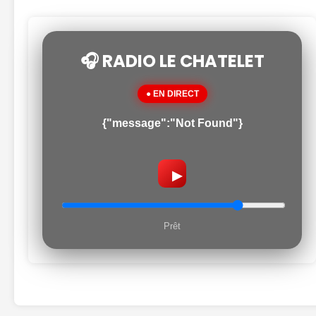
🎧 RADIO LE CHATELET
● EN DIRECT
{"message":"Not Found"}
▶
Prêt