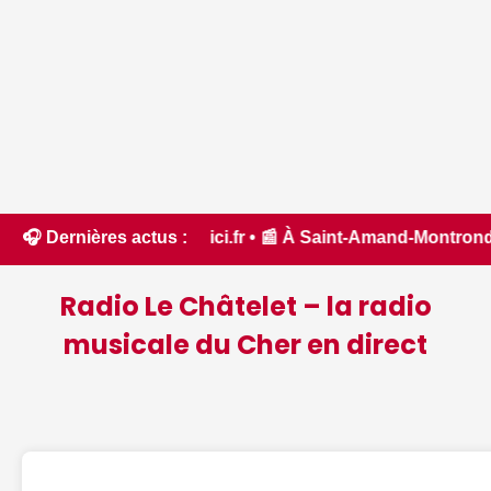
'Aude - ici.fr • 📰 À Saint-Amand-Montrond, les bénévoles s'
🎧 Dernières actus :
Radio Le Châtelet – la radio
musicale du Cher en direct