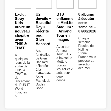
Exclu:
U2
BTS
8 albums
Stray
dévoile «
enflamme
à écouter
Kids
Beautiful
le MetLife
cette
ouvre un
Day »
Stadium :
semaine –
nouveau
réécrite
l’Arirang
07/08/2026
chapitre
pour
Tour en
Chaque
avec
Glen
images
semaine,
THIS &
Hansard
l’équipe de
Avec son
THAT
Rolling
Arirang
Aux
Stone
Tour, BTS
funérailles
À
France vous
a investi le
de Glen
quelques
propose sa
MetLife
Hansard,
jours de la
sélection
Stadium
célébrées
sortie de
des meil...
les 1er et 2
à la
THIS &
août pour
cathédrale
THAT et
deux
Saint-
du
conce...
Patrick de
lancement
Dublin,
du RUN IT
Bono ...
World
Tour, les
hu...