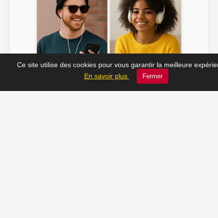
Ce site utilise des cookies pour vous garantir la meilleure expéri
Soline ♫
JC_13 ♫
En savoir plus
Fermer
📸 Tu veux apparaître ici ? Envoie-nous ta photo à
contact@radio-lechatelet.fr
Toutes les photos sont publiées avec l’accord des
personnes. Pour toute demande de retrait,
contactez-nous à
contact@radio-lechatelet.fr
.
📚 Découvrez les livres de