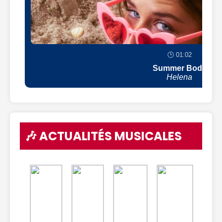
🕒 01:02
Summer Body
Helena
🎶 ACTUALITÉS MUSICALES