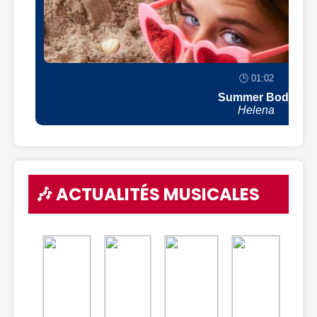
🕒 01:02
Summer Body
Helena
🎶 ACTUALITÉS MUSICALES