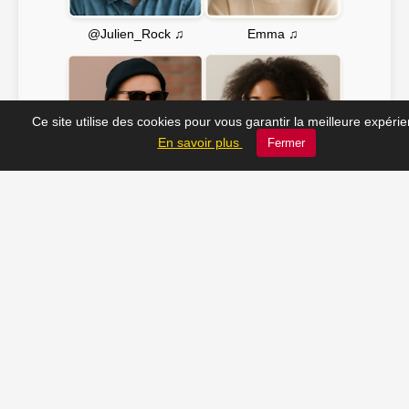
Emma ♫
@Julien_Rock ♫
Ce site utilise des cookies pour vous garantir la meilleure expéri
En savoir plus
Fermer
Soline ♫
JC_13 ♫
📸 Tu veux apparaître ici ? Envoie-nous ta photo à
contact@radio-lechatelet.fr
Toutes les photos sont publiées avec l’accord des
personnes. Pour toute demande de retrait,
contactez-nous à
contact@radio-lechatelet.fr
.