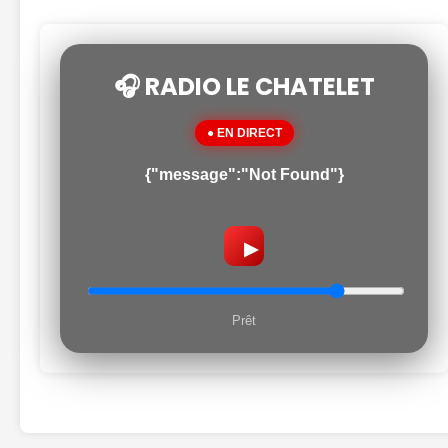
🎧 RADIO LE CHATELET
● EN DIRECT
{"message":"Not Found"}
▶
Prêt