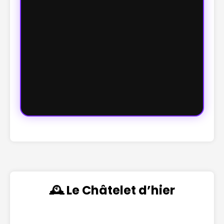
🕰️ Le Châtelet d’hier