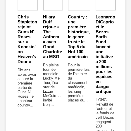
Chris
Hilary
Country :
Leonardo
Stapleton
Duff
une
DiCaprio
rejoint
rejoue «
première
et le
Guns N’
The
historique,
Bezos
Roses
Anthem
le genre
Earth
sur «
» avec
truste le
Fund
Knockin’
Good
Top 5 du
lancent
on
Charlotte
Hot 100
une
Heaven’s
au MSG
américain
initiative
Door »
à 200
En pleine
Pour la
millions
tournée
première fois
Dix ans
pour les
mondiale
de l'histoire
après avoir
espèces
Lucky Me
du
assuré la
en
Tour, l’ex-
classement
première
danger
star de
américain,
partie de
critique
Lizzie
les cinq
Guns N’
McGuire a
premières
Roses, le
L'ONG
invité
places du...
chanteur
Re:wild de
Benj...
country...
l'acteur et
le fonds de
Jeff Bezos
engagent
200
millions de