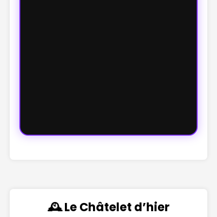
🕰️ Le Châtelet d’hier