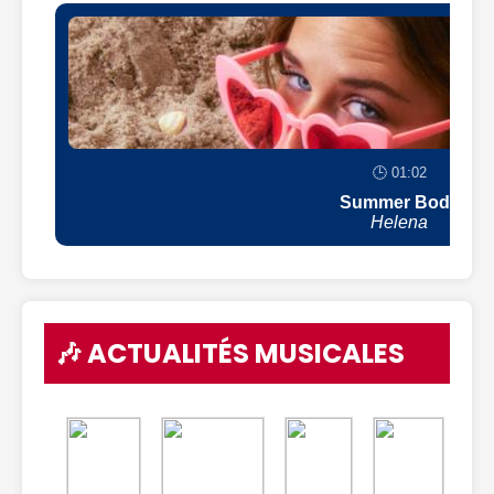
🕒 01:02
Summer Body
Helena
🎶 ACTUALITÉS MUSICALES