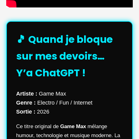
🎵 Quand je bloque
sur mes devoirs…
Y’a ChatGPT !
Artiste :
Game Max
Genre :
Electro / Fun / Internet
Sortie :
2026
Ce titre original de
Game Max
mélange
humour, technologie et musique moderne. La