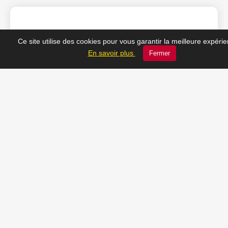
❤️ Nos coups de cœur
Ce site utilise des cookies pour vous garantir la meilleure expéri
En savoir plus
Fermer
du moment