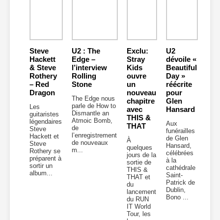
Steve
U2 : The
Exclu:
U2
Hackett
Edge –
Stray
dévoile «
& Steve
l’interview
Kids
Beautiful
Rothery
Rolling
ouvre
Day »
– Red
Stone
un
réécrite
Dragon
nouveau
pour
The Edge nous
chapitre
Glen
parle de How to
Les
avec
Hansard
Dismantle an
guitaristes
THIS &
Atmoic Bomb,
légendaires
Aux
THAT
de
Steve
funérailles
l’enregistrement
Hackett et
de Glen
À
de nouveaux
Steve
Hansard,
quelques
m...
Rothery se
célébrées
jours de la
préparent à
à la
sortie de
sortir un
cathédrale
THIS &
album...
Saint-
THAT et
Patrick de
du
Dublin,
lancement
Bono ...
du RUN
IT World
Tour, les