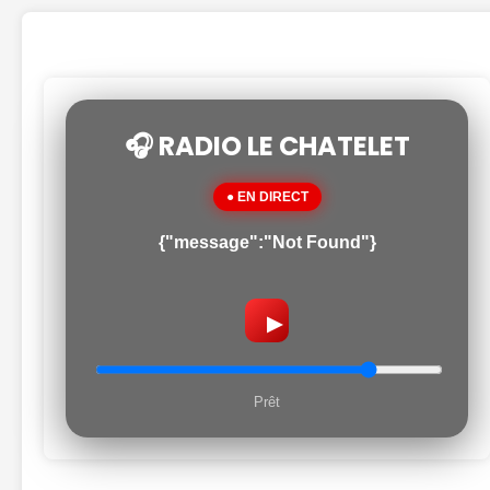
🎧 RADIO LE CHATELET
● EN DIRECT
{"message":"Not Found"}
▶
Prêt