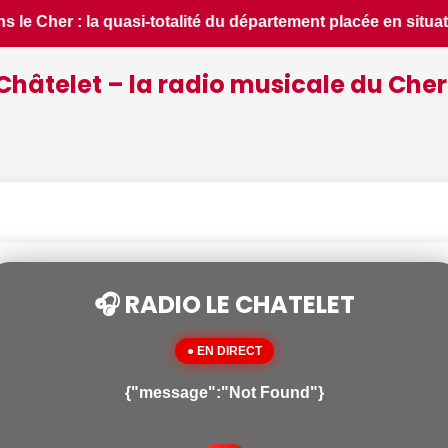
placée en situation de crise - Le Berry Républicain • 📰 iPh
Châtelet – la radio musicale du Cher
🎧 RADIO LE CHATELET
● EN DIRECT
{"message":"Not Found"}