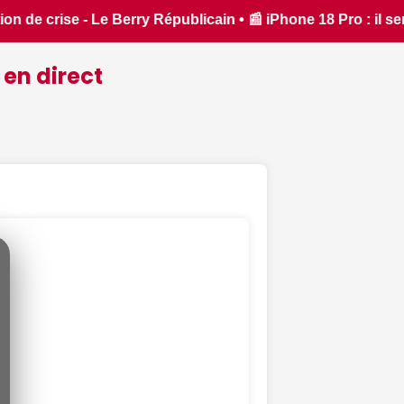
one 18 Pro : il sera bien plus cher que prévu - iphon.fr • 
 en direct