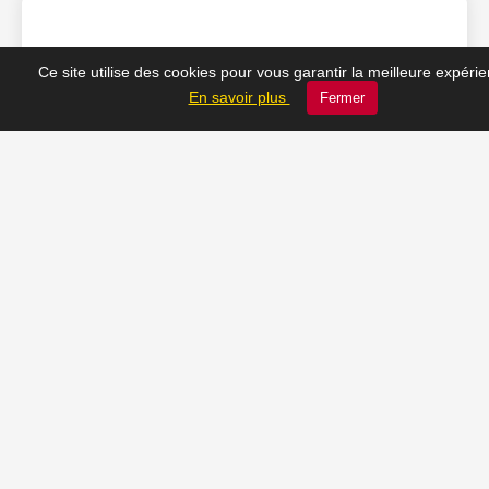
❤️ Nos coups de cœur
Ce site utilise des cookies pour vous garantir la meilleure expéri
En savoir plus
Fermer
du moment