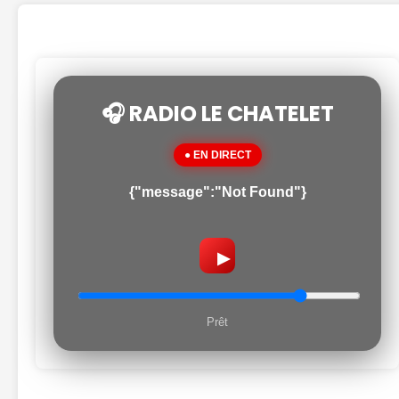
🎧 RADIO LE CHATELET
● EN DIRECT
{"message":"Not Found"}
▶
Prêt