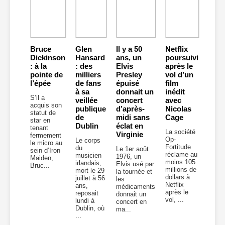
Bruce
Glen
Il y a 50
Netflix
Dickinson
Hansard
ans, un
poursuivi
: à la
: des
Elvis
après le
pointe de
milliers
Presley
vol d’un
l’épée
de fans
épuisé
film
à sa
donnait un
inédit
S’il a
veillée
concert
avec
acquis son
publique
d’après-
Nicolas
statut de
de
midi sans
Cage
star en
Dublin
éclat en
tenant
La société
Virginie
fermement
Op-
Le corps
le micro au
Fortitude
du
Le 1er août
sein d’Iron
réclame au
musicien
1976, un
Maiden,
moins 105
irlandais,
Elvis usé par
Bruc...
millions de
mort le 29
la tournée et
dollars à
juillet à 56
les
Netflix
ans,
médicaments
après le
reposait
donnait un
vol, ...
lundi à
concert en
Dublin, où
ma...
...