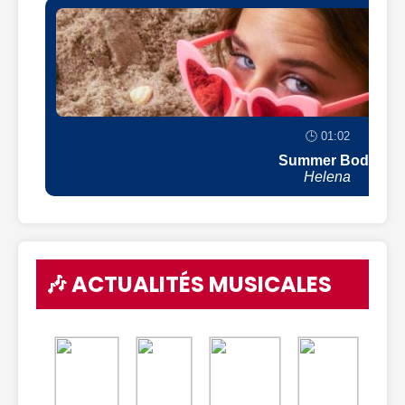
🕒 01:02
Summer Body
Helena
🎶 ACTUALITÉS MUSICALES