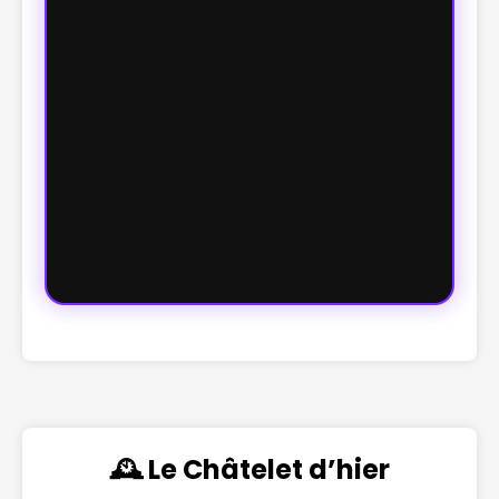
🕰️ Le Châtelet d’hier