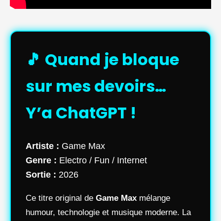
🎵 Quand je bloque
sur mes devoirs…
Y’a ChatGPT !
Artiste :
Game Max
Genre :
Electro / Fun / Internet
Sortie :
2026
Ce titre original de
Game Max
mélange
humour, technologie et musique moderne. La