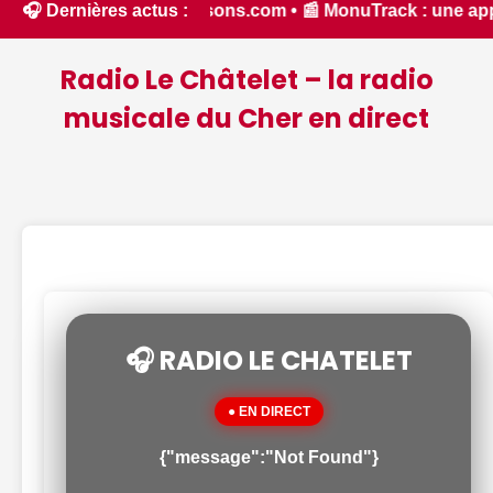
26 - Chassons.com • 📰 MonuTrack : une application inventée 
🎧 Dernières actus :
Radio Le Châtelet – la radio
musicale du Cher en direct
🎧 RADIO LE CHATELET
● EN DIRECT
{"message":"Not Found"}