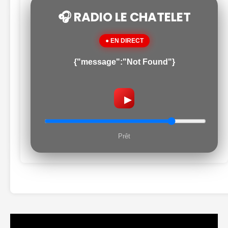
🎧 RADIO LE CHATELET
● EN DIRECT
{"message":"Not Found"}
▶
Prêt