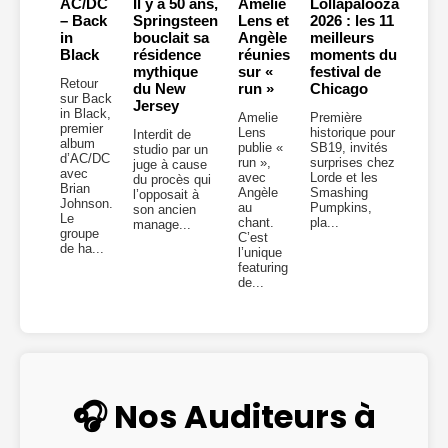
AC/DC
Il y a 50 ans,
Amelie
Lollapalooza
– Back
Springsteen
Lens et
2026 : les 11
in
bouclait sa
Angèle
meilleurs
Black
résidence
réunies
moments du
mythique
sur «
festival de
Retour
du New
run »
Chicago
sur Back
Jersey
in Black,
Amelie
Première
premier
Lens
historique pour
Interdit de
album
publie «
SB19, invités
studio par un
d’AC/DC
run »,
surprises chez
juge à cause
avec
avec
Lorde et les
du procès qui
Brian
Angèle
Smashing
l’opposait à
Johnson.
au
Pumpkins,
son ancien
Le
chant.
pla...
manage...
groupe
C’est
de ha...
l’unique
featuring
de...
🎧 Nos Auditeurs à