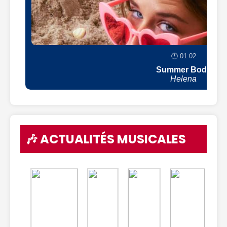
🕒 01:02
Summer Body
Helena
🎶 ACTUALITÉS MUSICALES