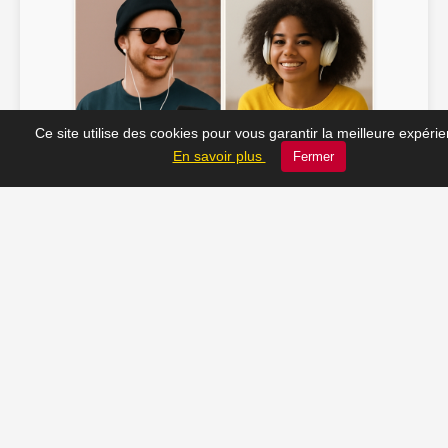
Ce site utilise des cookies pour vous garantir la meilleure expéri
Soline ♫
JC_13 ♫
En savoir plus
Fermer
📸 Tu veux apparaître ici ? Envoie-nous ta photo à
contact@radio-lechatelet.fr
Toutes les photos sont publiées avec l’accord des
personnes. Pour toute demande de retrait,
contactez-nous à
contact@radio-lechatelet.fr
.
📚 Découvrez les livres de