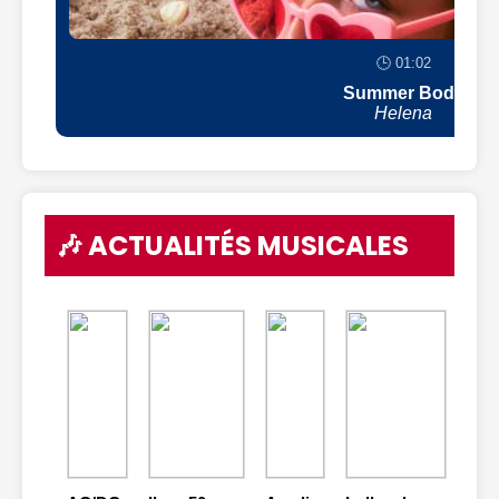
🕒 01:02
Summer Body
Helena
🎶 ACTUALITÉS MUSICALES