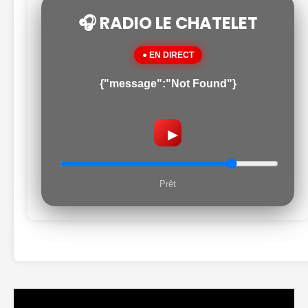
🎧 RADIO LE CHATELET
● EN DIRECT
{"message":"Not Found"}
▶
Prêt