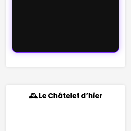
🕰️ Le Châtelet d’hier