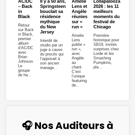
AC/DC
Il y a 50 ans,
Amelie
Lollapalooza
– Back
Springsteen
Lens et
2026 : les 11
in
bouclait sa
Angèle
meilleurs
Black
résidence
réunies
moments du
mythique
sur «
festival de
Retour
du New
run »
Chicago
sur Back
Jersey
in Black,
Amelie
Première
premier
Lens
historique pour
Interdit de
album
publie «
SB19, invités
studio par un
d’AC/DC
run »,
surprises chez
juge à cause
avec
avec
Lorde et les
du procès qui
Brian
Angèle
Smashing
l’opposait à
Johnson.
au
Pumpkins,
son ancien
Le
chant.
pla...
manage...
groupe
C’est
de ha...
l’unique
featuring
de...
🎧 Nos Auditeurs à