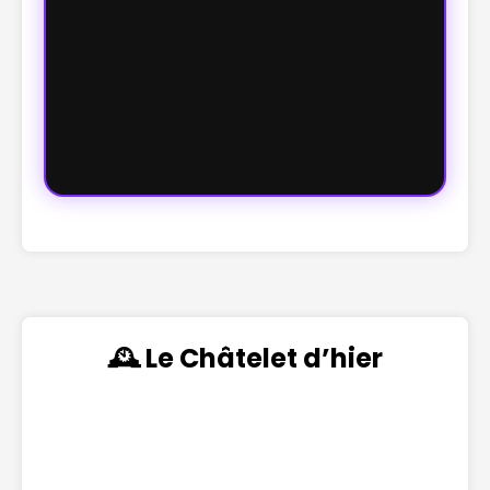
🕰️ Le Châtelet d’hier