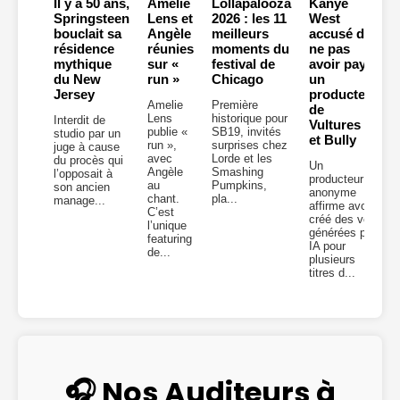
Il y a 50 ans,
Amelie
Lollapalooza
Kanye
Springsteen
Lens et
2026 : les 11
West
bouclait sa
Angèle
meilleurs
accusé de
résidence
réunies
moments du
ne pas
mythique
sur «
festival de
avoir payé
du New
run »
Chicago
un
Jersey
producteur
Amelie
Première
de
Lens
historique pour
Interdit de
Vultures 2
publie «
SB19, invités
studio par un
et Bully
run »,
surprises chez
juge à cause
avec
Lorde et les
du procès qui
Un
Angèle
Smashing
l’opposait à
producteur
au
Pumpkins,
son ancien
anonyme
chant.
pla...
manage...
affirme avoir
C’est
créé des voix
l’unique
générées par
featuring
IA pour
de...
plusieurs
titres d...
🎧 Nos Auditeurs à