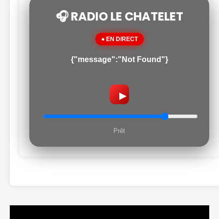
🎧 RADIO LE CHATELET
● EN DIRECT
{"message":"Not Found"}
▶
Prêt