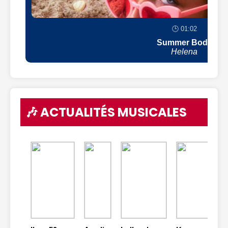
🕒 01:02
Summer Body
Helena
🎶 ACTUALITÉS MUSICALES