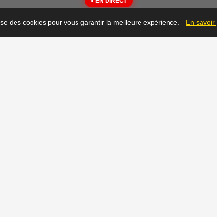
● EN DIRECT
{"message":"Not Found"}
lise des cookies pour vous garantir la meilleure expérience.
En savoir
▶
Prêt