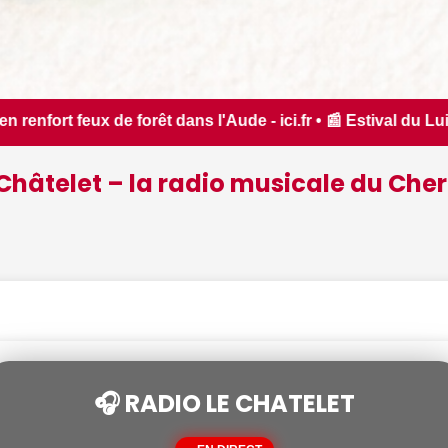
e - ici.fr • 📰 Estival du Luisant, rendez-vous Di(Vins), c
Châtelet – la radio musicale du Cher
🎧 RADIO LE CHATELET