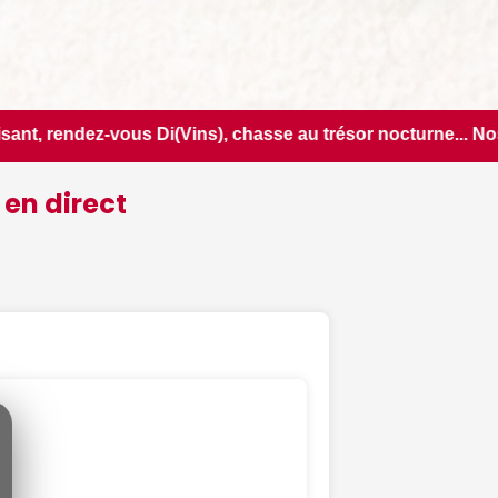
hasse au trésor nocturne... Nos suggestions de sorties pour 
 en direct