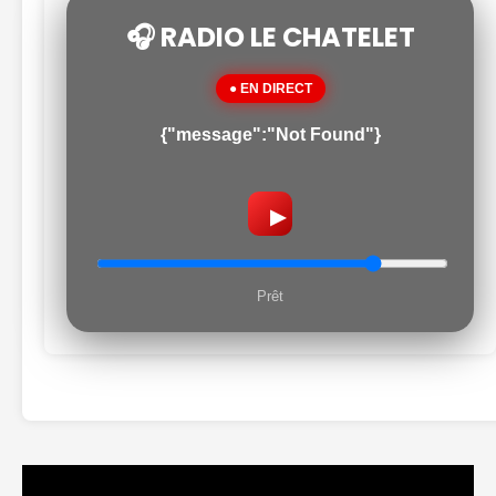
🎧 RADIO LE CHATELET
● EN DIRECT
{"message":"Not Found"}
▶
Prêt