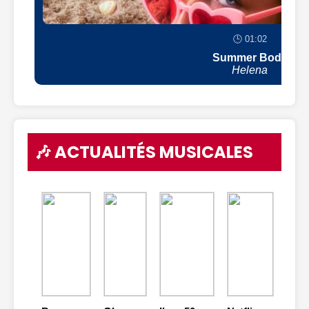
🕒 01:02
Summer Body
Helena
🎶 ACTUALITÉS MUSICALES