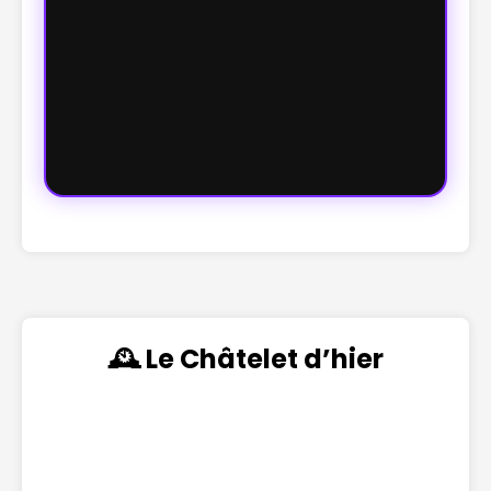
🕰️ Le Châtelet d’hier