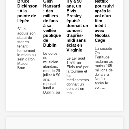
Bruce
Glen
Il y a 50
Netflix
Dickinson
Hansard
ans, un
poursuivi
: à la
: des
Elvis
après le
pointe de
milliers
Presley
vol d’un
l’épée
de fans
épuisé
film
à sa
donnait un
inédit
S’il a
veillée
concert
avec
acquis son
publique
d’après-
Nicolas
statut de
de
midi sans
Cage
star en
Dublin
éclat en
tenant
La société
Virginie
fermement
Op-
Le corps
le micro au
Fortitude
du
Le 1er août
sein d’Iron
réclame au
musicien
1976, un
Maiden,
moins 105
irlandais,
Elvis usé par
Bruc...
millions de
mort le 29
la tournée et
dollars à
juillet à 56
les
Netflix
ans,
médicaments
après le
reposait
donnait un
vol, ...
lundi à
concert en
Dublin, où
ma...
...