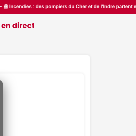
tent en renfort feux de forêt dans l'Aude - ici.fr • 📰 Les r
 en direct