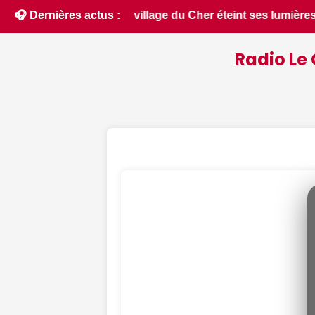
lumières pour un spectacle inédit ce 12 août - Le Berry Républ
🎧 Dernières actus :
Radio Le 