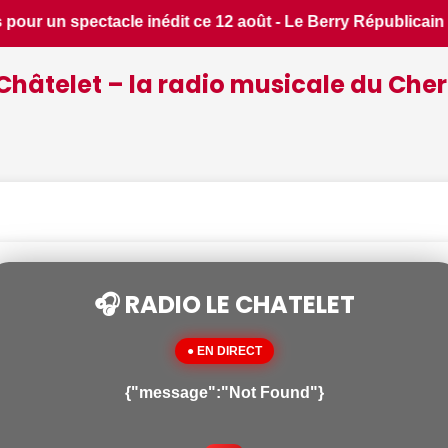
icain • 📰 Incendies : des pompiers du Cher et de l'Indre par
Châtelet – la radio musicale du Cher
🎧 RADIO LE CHATELET
● EN DIRECT
{"message":"Not Found"}