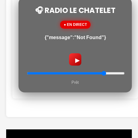
🎧 RADIO LE CHATELET
● EN DIRECT
{"message":"Not Found"}
▶
Prêt