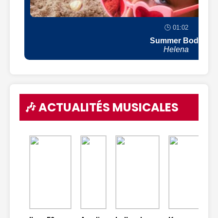
🕒 01:02
Summer Body
Helena
🎶 ACTUALITÉS MUSICALES