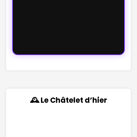
🕰️ Le Châtelet d’hier