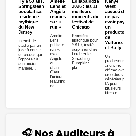
Il y a 50 ans,
Amelie
Lollapalooza
Kanye
Springsteen
Lens et
2026 : les 11
West
bouclait sa
Angèle
meilleurs
accusé de
résidence
réunies
moments du
ne pas
mythique
sur «
festival de
avoir payé
du New
run »
Chicago
un
Jersey
producteur
Amelie
Première
de
Lens
historique pour
Interdit de
Vultures 2
publie «
SB19, invités
studio par un
et Bully
run »,
surprises chez
juge à cause
avec
Lorde et les
du procès qui
Un
Angèle
Smashing
l’opposait à
producteur
au
Pumpkins,
son ancien
anonyme
chant.
pla...
manage...
affirme avoir
C’est
créé des voix
l’unique
générées par
featuring
IA pour
de...
plusieurs
titres d...
🎧 Nos Auditeurs à