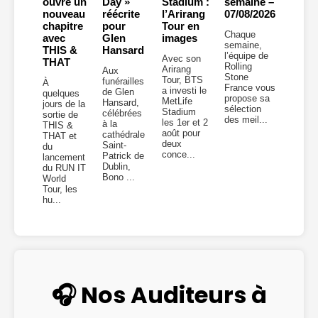
ouvre un
Day »
Stadium :
semaine –
nouveau
réécrite
l’Arirang
07/08/2026
chapitre
pour
Tour en
Chaque
avec
Glen
images
semaine,
THIS &
Hansard
l’équipe de
Avec son
THAT
Rolling
Arirang
Aux
Stone
Tour, BTS
funérailles
À
France vous
a investi le
de Glen
quelques
propose sa
MetLife
Hansard,
jours de la
sélection
Stadium
célébrées
sortie de
des meil...
les 1er et 2
à la
THIS &
août pour
cathédrale
THAT et
deux
Saint-
du
conce...
Patrick de
lancement
Dublin,
du RUN IT
Bono ...
World
Tour, les
hu...
🎧 Nos Auditeurs à