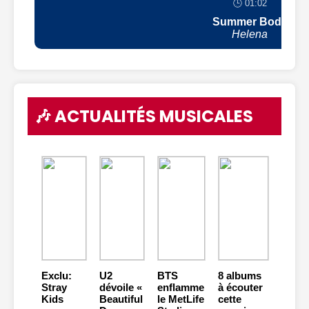
🕒 01:02
Summer Body
Helena
🎶 ACTUALITÉS MUSICALES
Exclu:
U2
BTS
8 albums
Stray
dévoile «
enflamme
à écouter
Kids
Beautiful
le MetLife
cette