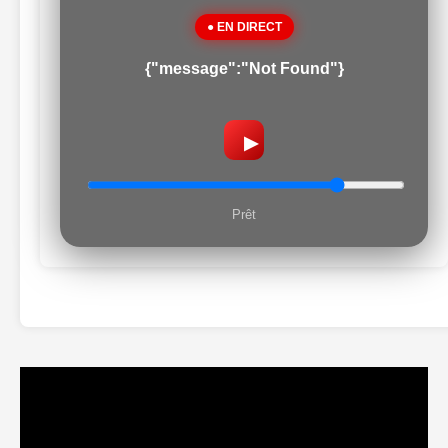
● EN DIRECT
{"message":"Not Found"}
▶
Prêt