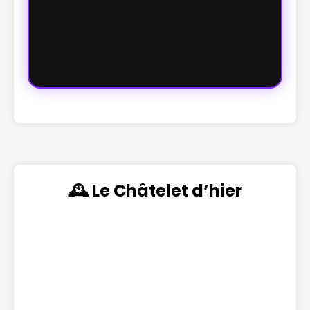
🕰️ Le Châtelet d’hier