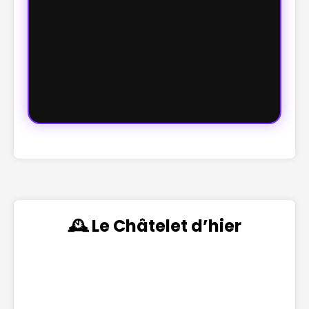
🕰️ Le Châtelet d’hier