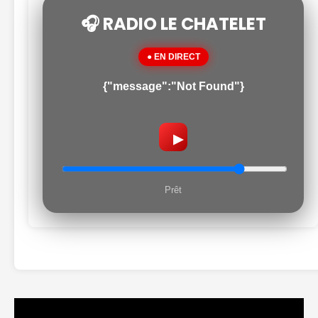
🎧 RADIO LE CHATELET
● EN DIRECT
{"message":"Not Found"}
▶
Prêt