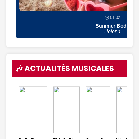
🕒 01:02
Summer Body
Helena
🎶 ACTUALITÉS MUSICALES