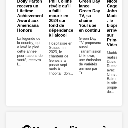
Dolly Parton
Phil Collins
Green Day
Nicolas
recevra un
révèle qu’il
lance
Cage en
Lifetime
a failli
Green Day
John
Achievement
mourir en
TV, sa
Madden
Award aux
2024 sur
chaîne
: le
Americana
fond de
YouTube
biopic
Honors
dépendance
en continu
arrive
à l’alcool
sur
La légende de
Green Day
Prime
la country, qui
TV proposera
Hospitalisé en
Video
a levé le pied
aussi
Suisse fin
cette année
Transmission
2023, le
Madden,
pour raisons de
Unknown,
chanteur de
réalisé par
santé, recevra
une émission
Genesis a
David O.
l...
de variétés
passé sept
Russell,
animée par
mois à
avec
Tr...
l’hôpital, don...
Christian
Bale dans
le rôle du
propriétaire
de...