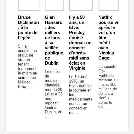
Bruce
Glen
Il y a 50
Netflix
Dickinson
Hansard
ans, un
poursuivi
: à la
: des
Elvis
après le
pointe de
milliers
Presley
vol d’un
l’épée
de fans
épuisé
film
à sa
donnait un
inédit
S’il a
veillée
concert
avec
acquis son
publique
d’après-
Nicolas
statut de
de
midi sans
Cage
star en
Dublin
éclat en
tenant
La société
Virginie
fermement
Op-
Le corps
le micro au
Fortitude
du
Le 1er août
sein d’Iron
réclame au
musicien
1976, un
Maiden,
moins 105
irlandais,
Elvis usé par
Bruc...
millions de
mort le 29
la tournée et
dollars à
juillet à 56
les
Netflix
ans,
médicaments
après le
reposait
donnait un
vol, ...
lundi à
concert en
Dublin, où
ma...
...