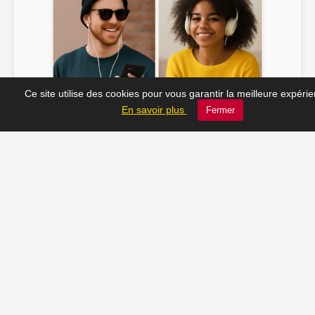
Ce site utilise des cookies pour vous garantir la meilleure expéri
Soline ♫
JC_13 ♫
En savoir plus
Fermer
📸 Tu veux apparaître ici ? Envoie-nous ta photo à
contact@radio-lechatelet.fr
Toutes les photos sont publiées avec l’accord des
personnes. Pour toute demande de retrait,
contactez-nous à
contact@radio-lechatelet.fr
.
📚 Découvrez les livres de