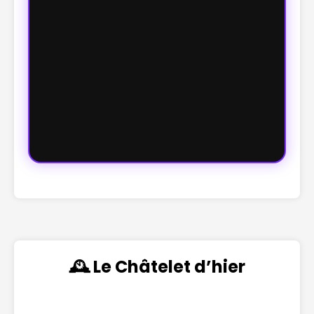
🕰️ Le Châtelet d’hier