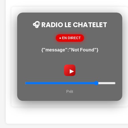
🎧 RADIO LE CHATELET
● EN DIRECT
{"message":"Not Found"}
▶
Prêt