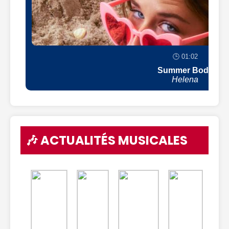
🕒 01:02
Summer Body
Helena
🎶 ACTUALITÉS MUSICALES