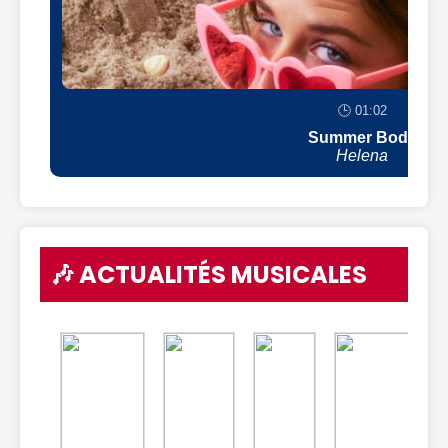
🕒 01:02
Summer Body
Helena
🎶 ACTUALITÉS MUSICALES