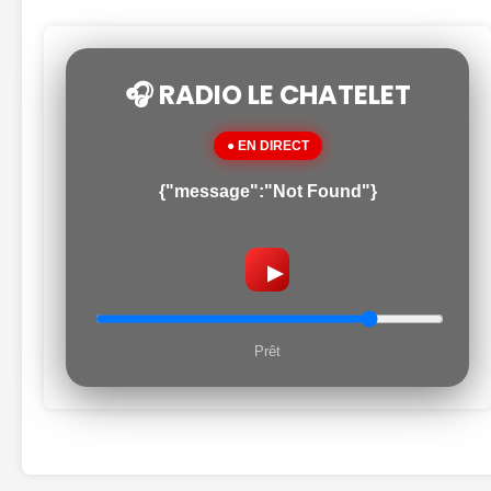
🎧 RADIO LE CHATELET
● EN DIRECT
{"message":"Not Found"}
▶
Prêt