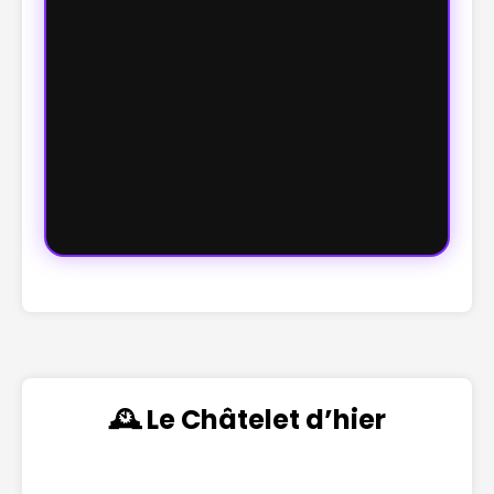
🕰️ Le Châtelet d’hier