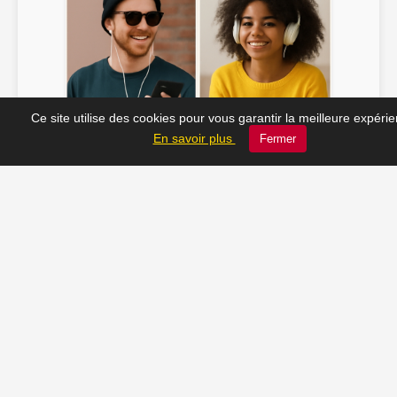
Ce site utilise des cookies pour vous garantir la meilleure expéri
Soline ♫
JC_13 ♫
En savoir plus
Fermer
📸 Tu veux apparaître ici ? Envoie-nous ta photo à
contact@radio-lechatelet.fr
Toutes les photos sont publiées avec l’accord des
personnes. Pour toute demande de retrait,
contactez-nous à
contact@radio-lechatelet.fr
.
📚 Découvrez les livres de