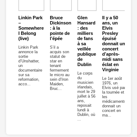
Linkin Park
Bruce
Glen
Il y a 50
–
Dickinson
Hansard
ans, un
Somewhere
: à la
: des
Elvis
I Belong
pointe de
milliers
Presley
(live)
l’épée
de fans
épuisé
à sa
donnait un
Linkin Park
S’il a
veillée
concert
annonce la
acquis son
publique
d’après-
sortie
statut de
de
midi sans
d’Unshatter,
star en
Dublin
éclat en
un
tenant
Virginie
documentaire
fermement
Le corps
sur sa
le micro au
du
Le 1er août
reformation,
sein d’Iron
musicien
1976, un
acco...
Maiden,
irlandais,
Elvis usé par
Bruc...
mort le 29
la tournée et
juillet à 56
les
ans,
médicaments
reposait
donnait un
lundi à
concert en
Dublin, où
ma...
...