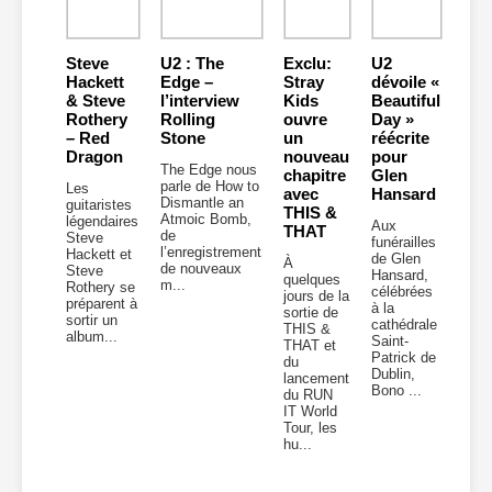
Steve
U2 : The
Exclu:
U2
Hackett
Edge –
Stray
dévoile «
& Steve
l’interview
Kids
Beautiful
Rothery
Rolling
ouvre
Day »
– Red
Stone
un
réécrite
Dragon
nouveau
pour
The Edge nous
chapitre
Glen
parle de How to
Les
avec
Hansard
Dismantle an
guitaristes
THIS &
Atmoic Bomb,
légendaires
Aux
THAT
de
Steve
funérailles
l’enregistrement
Hackett et
de Glen
À
de nouveaux
Steve
Hansard,
quelques
m...
Rothery se
célébrées
jours de la
préparent à
à la
sortie de
sortir un
cathédrale
THIS &
album...
Saint-
THAT et
Patrick de
du
Dublin,
lancement
Bono ...
du RUN
IT World
Tour, les
hu...