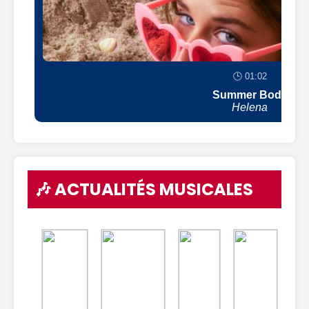
🕒 01:02
Summer Body
Helena
🎶 ACTUALITÉS MUSICALES