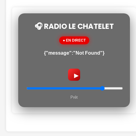
🎧 RADIO LE CHATELET
● EN DIRECT
{"message":"Not Found"}
▶
Prêt