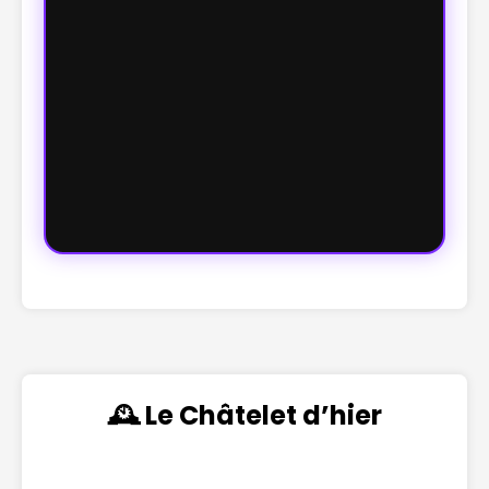
🕰️ Le Châtelet d’hier