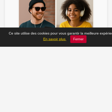
Ce site utilise des cookies pour vous garantir la meilleure expéri
Soline ♫
JC_13 ♫
En savoir plus
Fermer
📸 Tu veux apparaître ici ? Envoie-nous ta photo à
contact@radio-lechatelet.fr
Toutes les photos sont publiées avec l’accord des
personnes. Pour toute demande de retrait,
contactez-nous à
contact@radio-lechatelet.fr
.
📚 Découvrez les livres de