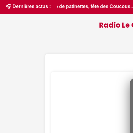
us... Que faire ce samedi 8 août dans le Cher - Le Berry Rép
🎧 Dernières actus :
Radio Le 