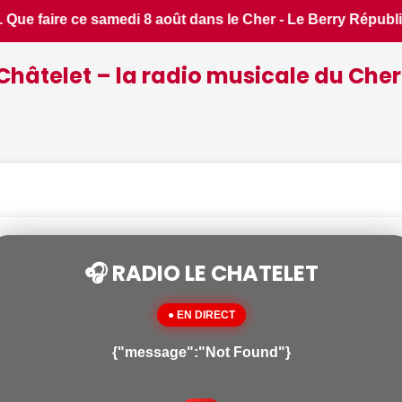
ublicain • 📰 6 idées pour ne rien manquer à Bourges ce week-
Châtelet – la radio musicale du Cher
🎧 RADIO LE CHATELET
● EN DIRECT
{"message":"Not Found"}