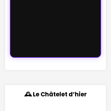
🕰️ Le Châtelet d’hier