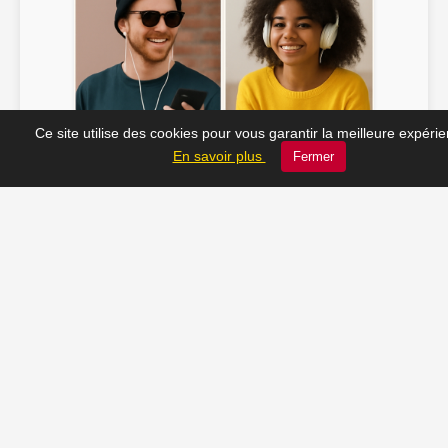
Ce site utilise des cookies pour vous garantir la meilleure expéri
Soline ♫
JC_13 ♫
En savoir plus
Fermer
📸 Tu veux apparaître ici ? Envoie-nous ta photo à
contact@radio-lechatelet.fr
Toutes les photos sont publiées avec l’accord des
personnes. Pour toute demande de retrait,
contactez-nous à
contact@radio-lechatelet.fr
.
📚 Découvrez les livres de