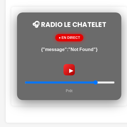
🎧 RADIO LE CHATELET
● EN DIRECT
{"message":"Not Found"}
▶
Prêt