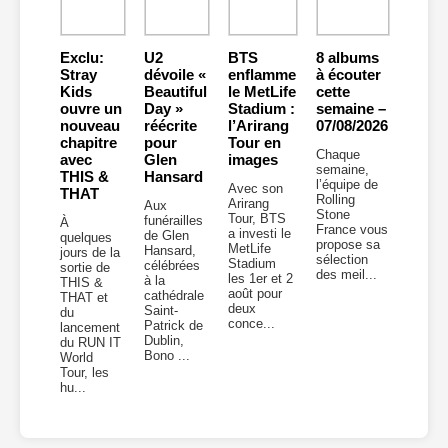
Exclu:
U2
BTS
8 albums
Stray
dévoile «
enflamme
à écouter
Kids
Beautiful
le MetLife
cette
ouvre un
Day »
Stadium :
semaine –
nouveau
réécrite
l’Arirang
07/08/2026
chapitre
pour
Tour en
Chaque
avec
Glen
images
semaine,
THIS &
Hansard
l’équipe de
Avec son
THAT
Rolling
Arirang
Aux
Stone
Tour, BTS
funérailles
À
France vous
a investi le
de Glen
quelques
propose sa
MetLife
Hansard,
jours de la
sélection
Stadium
célébrées
sortie de
des meil...
les 1er et 2
à la
THIS &
août pour
cathédrale
THAT et
deux
Saint-
du
conce...
Patrick de
lancement
Dublin,
du RUN IT
Bono ...
World
Tour, les
hu...