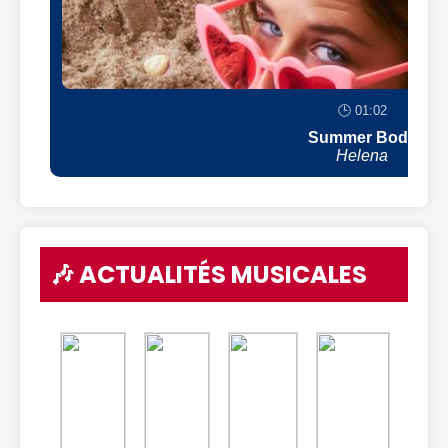
🕒 01:02
Summer Body
Helena
🎶 ACTUALITÉS MUSICALES