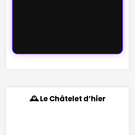
🕰️ Le Châtelet d’hier