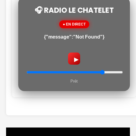
🎧 RADIO LE CHATELET
● EN DIRECT
{"message":"Not Found"}
▶
Prêt