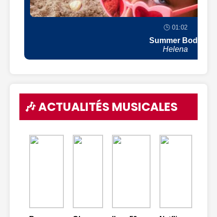
🕒 01:02
Summer Body
Helena
🎶 ACTUALITÉS MUSICALES