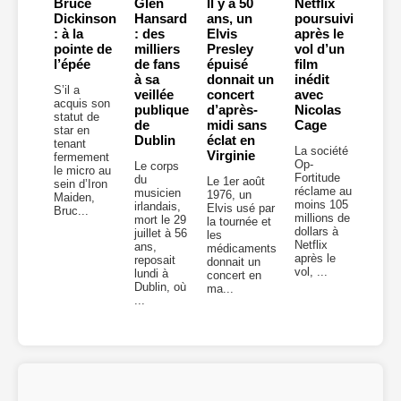
Bruce
Glen
Il y a 50
Netflix
Dickinson
Hansard
ans, un
poursuivi
: à la
: des
Elvis
après le
pointe de
milliers
Presley
vol d’un
l’épée
de fans
épuisé
film
à sa
donnait un
inédit
S’il a
veillée
concert
avec
acquis son
publique
d’après-
Nicolas
statut de
de
midi sans
Cage
star en
Dublin
éclat en
tenant
La société
Virginie
fermement
Op-
Le corps
le micro au
Fortitude
du
Le 1er août
sein d’Iron
réclame au
musicien
1976, un
Maiden,
moins 105
irlandais,
Elvis usé par
Bruc...
millions de
mort le 29
la tournée et
dollars à
juillet à 56
les
Netflix
ans,
médicaments
après le
reposait
donnait un
vol, ...
lundi à
concert en
Dublin, où
ma...
...